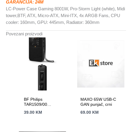
GARANCIJA: 24M
Micro-
LC-Power Case Gaming 8001W, Pro-Storm Light (white), Midi
ATX,
tower,BTF, ATX, Micro-ATX, Mini-ITX, 4x ARGB Fans, CPU
Mini-
cooler: 160mm, GPU: 445mm, Radiator: 360mm
ITX
količina
Povezani proizvodi
BF Philips
MAXO 65W USB-C
TAR1509/00
GAN punjač, crni
prenosniNapajanje iz
39.00
KM
69.00
KM
baterija;
FM/AMAnalogno
podešavanje