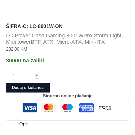
ŠIFRA-C: LC-8001W-ON
LC-Power Case Gaming 8001WPro-Storm Light,
Midi towerBTF, ATX, Micro-ATX, Mini-ITX
282.00
KM
30000 na zalihi
LC-
+
-
Power
Case
Dodaj u košaricu
Gaming
Sigurno online plaćanje
8001WPro-
Storm
Light,
Midi
Opis
towerBTF,
ATX,