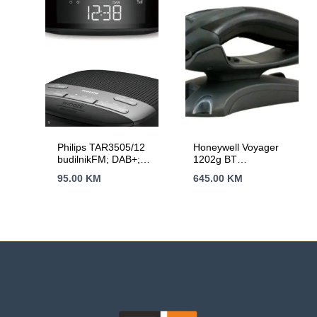
Philips TAR3505/12
Honeywell Voyager
budilnikFM; DAB+;
1202g BT
Dvostruki
USBBluetotoh 10m
95.00
KM
645.00
KM
alarm;Izlazna snaga
domet,Crni
(RMS) 1W;