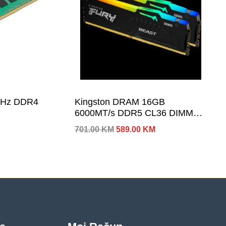
MHz DDR4
Kingston DRAM 16GB
6000MT/s DDR5 CL36 DIMM
(Kit of 2) FURY Beast RGB
Izvorna
Trenutna
701.00
KM
589.00
KM
EXPO
cijena
cijena
bila
je:
je:
589.00 KM.
701.00 KM.