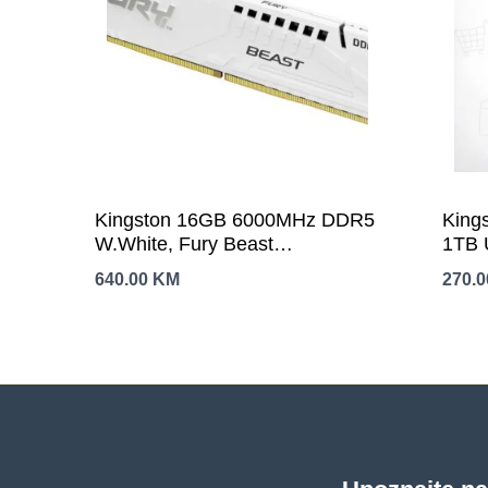
Kingston 16GB 6000MHz DDR5
King
W.White, Fury Beast
1TB 
(1x16GB),CL30,
3.2 
640.00
KM
270.
EXPO,XMP,1RX8, 288-pin
MB/s
16Gbit