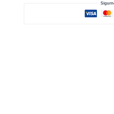
Sigurn
DTKNDataTraveler
KysonStylish
Capless
Metal
Case,r/w:200/60MBs
količina