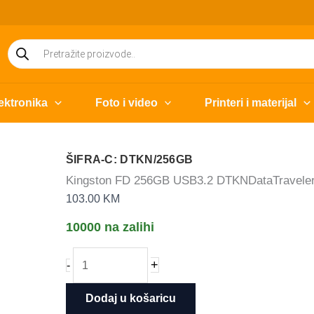
Products
search
ektronika
Foto i video
Printeri i materijal
ŠIFRA-C: DTKN/256GB
Kingston FD 256GB USB3.2 DTKNDataTraveler 
103.00
KM
10000 na zalihi
Kingston
+
-
FD
256GB
Dodaj u košaricu
USB3.2