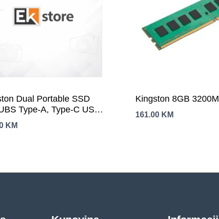
ston Dual Portable SSD
Kingston 8GB 3200
UBS Type-A, Type-C USB
161.00
KM
Gen 2, R/W: 1050 MB/s, 950
00
KM