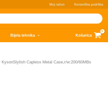
Moj račun
Korisnička podrška
Bijela tehnika
Košarica
KysonStylish Capless Metal Case,r/w:200/60MBs