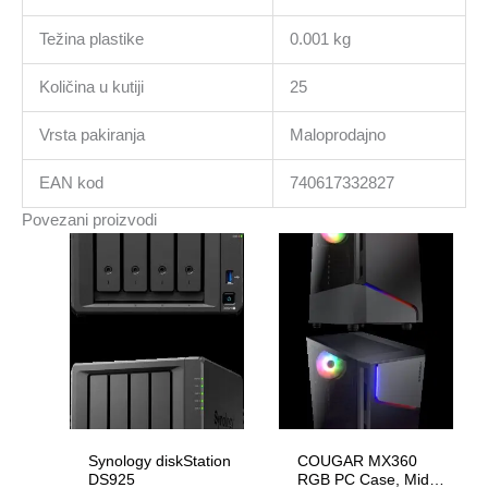
Težina plastike
0.001 kg
Količina u kutiji
25
Vrsta pakiranja
Maloprodajno
EAN kod
740617332827
Povezani proizvodi
Synology diskStation
COUGAR MX360
DS925
RGB PC Case, Mid