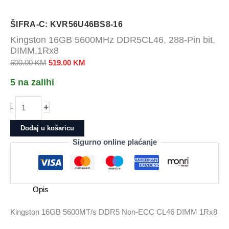
ŠIFRA-C: KVR56U46BS8-16
Kingston 16GB 5600MHz DDR5CL46, 288-Pin bit,
DIMM,1Rx8
Izvorna
Trenutna
600.00
KM
519.00
KM
cijena
cijena
5 na zalihi
bila
je:
je:
519.00 KM.
Kingston
+
-
600.00 KM.
16GB
5600MHz
Dodaj u košaricu
DDR5CL46,
Sigurno online plaćanje
288-
Pin
bit,
DIMM,1Rx8
Opis
količina
Kingston 16GB 5600MT/s DDR5 Non-ECC CL46 DIMM 1Rx8