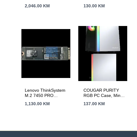
Tower
2,046.00
KM
130.00
KM
Lenovo ThinkSystem
COUGAR PURITY
M.2 7450 PRO
RGB PC Case, Mini
960GB Read
Tower, White
1,130.00
KM
137.00
KM
Intensive NVMe PCIe
4.0 x4 NHS SSD