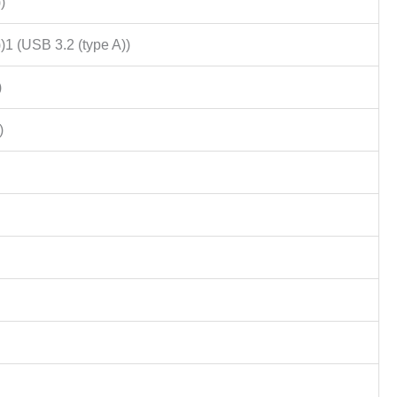
)
)1 (USB 3.2 (type A))
)
)