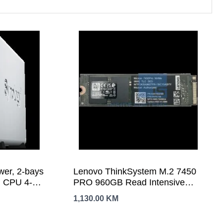
wer, 2-bays
Lenovo ThinkSystem M.2 7450
 CPU 4-
PRO 960GB Read Intensive
 DDR4 non-
NVMe PCIe 4.0 x4 NHS SSD
1,130.00
KM
 LAN Port;
.88 kg; 2yr