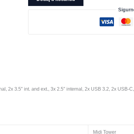
Chassis
Sigurn
IT-
6516
Ripple,
mATX,
1x
5.25"
external,
2x
3.5"
int.
and
nal, 2x 3.5″ int. and ext., 3x 2.5″ internal, 2x USB 3.2, 2x 
ext.,
3x
2.5"
internal,
2x
USB
Midi Tower