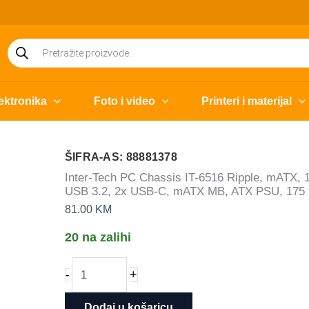
Products
search
ektronika
Foto i video
Printeri i materijal
ŠIFRA-AS: 88881378
Inter-Tech PC Chassis IT-6516 Ripple, mATX, 1x 5
USB 3.2, 2x USB-C, mATX MB, ATX PSU, 175
81.00
KM
20 na zalihi
Inter-
+
-
Tech
PC
Dodaj u košaricu