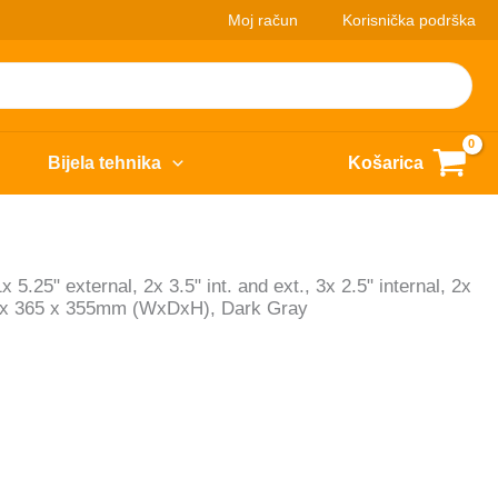
Moj račun
Korisnička podrška
Bijela tehnika
Košarica
.25" external, 2x 3.5" int. and ext., 3x 2.5" internal, 2x
 x 365 x 355mm (WxDxH), Dark Gray