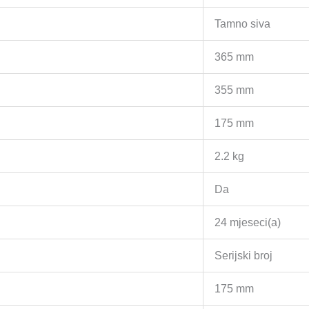
Tamno siva
365 mm
355 mm
175 mm
2.2 kg
Da
24 mjeseci(a)
Serijski broj
175 mm