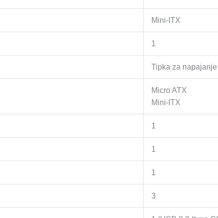
3.2,
2x
Mini-ITX
USB-
C,
1
mATX
Tipka za napajanje
MB,
ATX
Micro ATX
PSU,
Mini-ITX
175
x
1
365
x
1
355mm
(WxDxH),
1
Dark
Gray
3
količina