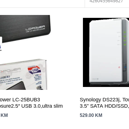
4260455649827
ower LC-25BUB3
Synology DS223j, To
sure2.5″ USB 3.0,ultra slim
3.5” SATA HDD/SSD,
core 1.7 GHz; 1 GB
0
KM
529.00
KM
ECC; 1 x RJ-45 1GbE
2 x USB 3.2 Gen1; ; 0