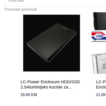
EAN kod
Povezani proizvodi
LC-Power Enclosure HDD/SSD
LC-P
2.5Aluminijsko kuciste za
Enclo
2.5″Brz prenos podataka sa
20.00
KM
21.0
hlađenjem