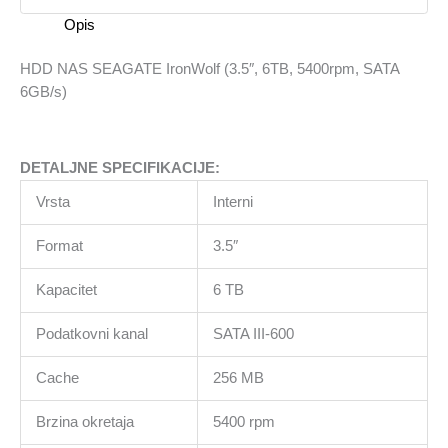
SATA
Opis
6GB/s)
količina
HDD NAS SEAGATE IronWolf (3.5″, 6TB, 5400rpm, SATA
6GB/s)
DETALJNE SPECIFIKACIJE:
Vrsta
Interni
Format
3.5″
Kapacitet
6 TB
Podatkovni kanal
SATA III-600
Cache
256 MB
Brzina okretaja
5400 rpm