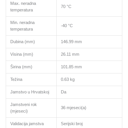
Max. neradna
70 °C
temperatura
Min. neradna
-40 °C
temperatura
Dubina (mm)
146.99 mm
Visina (mm)
26.11 mm
Širina (mm)
101.85 mm
Težina
0.63 kg
Jamstvo u Hrvatskoj
Da
Jamstveni rok
36 mjeseci(a)
(mjeseci)
Validacija jamstva
Serijski broj