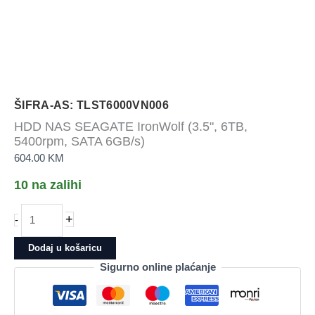
ŠIFRA-AS: TLST6000VN006
HDD NAS SEAGATE IronWolf (3.5", 6TB,
5400rpm, SATA 6GB/s)
604.00
KM
10 na zalihi
HDD
+
-
NAS
SEAGATE
Dodaj u košaricu
IronWolf
Sigurno online plaćanje
(3.5",
6TB,
5400rpm,