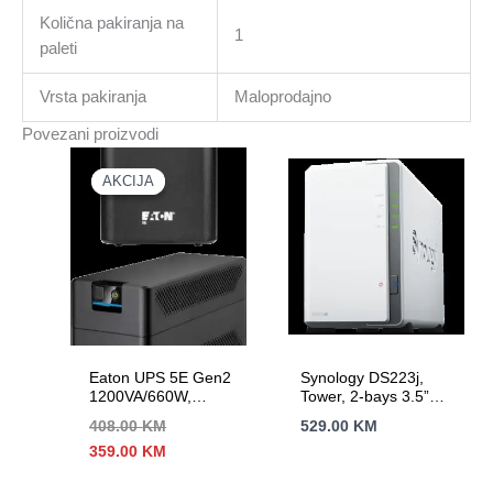
Količna pakiranja na
1
paleti
Vrsta pakiranja
Maloprodajno
Povezani proizvodi
AKCIJA
AKCIJA
Eaton UPS 5E Gen2
Synology DS223j,
1200VA/660W,
Tower, 2-bays 3.5”
Tower, Line
SATA HDD/SSD, CPU
408.00
KM
529.00
KM
Interactive, 6 x IEC
4-core 1.7 GHz; 1 GB
Izvorna
Trenutna
359.00
KM
C13 Outputs; 1 USB
DDR4 non-ECC; 1 x
cijena
cijena
port, Eaton UPS
RJ-45 1GbE LAN
bila
je:
Companion software,
Port; 2 x USB 3.2