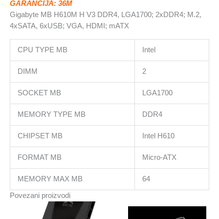
GARANCIJA: 36M
HDMI;
Gigabyte MB H610M H V3 DDR4, LGA1700; 2xDDR4; M.2,
mATX
4xSATA, 6xUSB; VGA, HDMI; mATX
količina
CPU TYPE MB
Intel
DIMM
2
SOCKET MB
LGA1700
MEMORY TYPE MB
DDR4
CHIPSET MB
Intel H610
FORMAT MB
Micro-ATX
MEMORY MAX MB
64
Povezani proizvodi