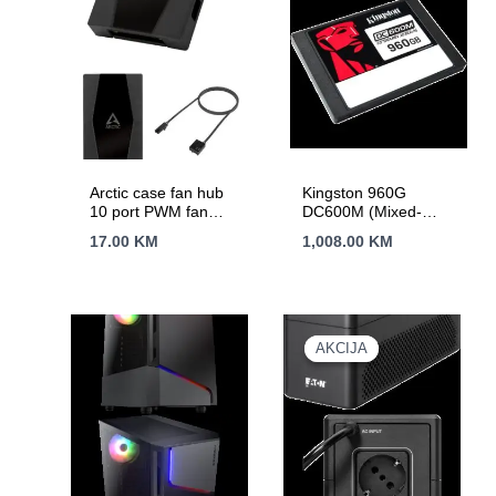
Arctic case fan hub
Kingston 960G
10 port PWM fan
DC600M (Mixed-
hub, SATA power
Use) 2.5'' Enterprise
17.00
KM
1,008.00
KM
SATA SSD
AKCIJA
AKCIJA