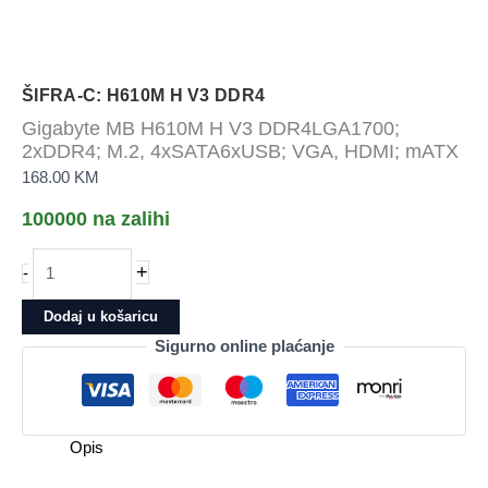
ŠIFRA-C: H610M H V3 DDR4
Gigabyte MB H610M H V3 DDR4LGA1700;
2xDDR4; M.2, 4xSATA6xUSB; VGA, HDMI; mATX
168.00
KM
100000 na zalihi
Gigabyte
+
-
MB
H610M
Dodaj u košaricu
H
Sigurno online plaćanje
V3
DDR4LGA1700;
2xDDR4;
M.2,
Opis
4xSATA6xUSB;
VGA,