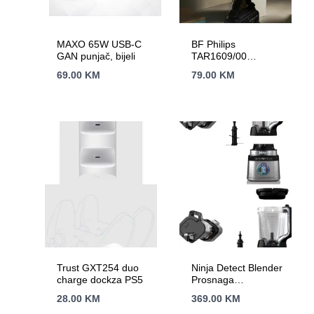
MAXO 65W USB-C
BF Philips
GAN punjač, bijeli
TAR1609/00
prenosniradio sa
69.00
KM
79.00
KM
svjetiljkom;
FM/AM;ugrađena litij-
ionska baterija
Trust GXT254 duo
Ninja Detect Blender
charge dockza PS5
Prosnaga
1200W,BlendSense
28.00
KM
369.00
KM
tehn.15 funk,2.1L