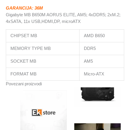
microATX
GARANCIJA: 36M
količina
Gigabyte MB B650M AORUS ELITE, AM5; 4xDDR5; 2xM.2;
4xSATA, 11x USB,HDMI,DP, microATX
CHIPSET MB
AMD B650
MEMORY TYPE MB
DDR5
SOCKET MB
AM5
FORMAT MB
Micro-ATX
Povezani proizvodi