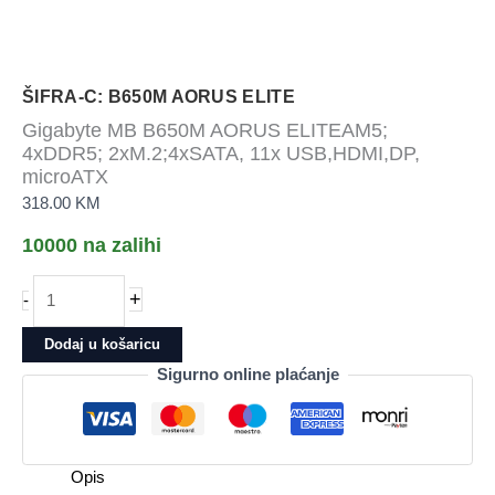
ŠIFRA-C: B650M AORUS ELITE
Gigabyte MB B650M AORUS ELITEAM5;
4xDDR5; 2xM.2;4xSATA, 11x USB,HDMI,DP,
microATX
318.00
KM
10000 na zalihi
Gigabyte
+
-
MB
B650M
Dodaj u košaricu
AORUS
Sigurno online plaćanje
ELITEAM5;
4xDDR5;
2xM.2;4xSATA,
11x
Opis
USB,HDMI,DP,