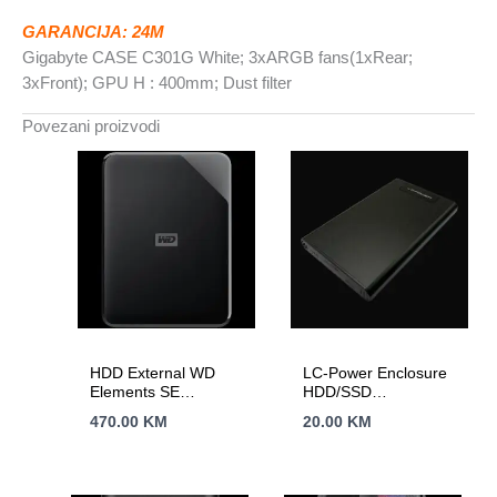
Dust
GARANCIJA: 24M
filter
Gigabyte CASE C301G White; 3xARGB fans(1xRear;
količina
3xFront); GPU H : 400mm; Dust filter
Povezani proizvodi
HDD External WD
LC-Power Enclosure
Elements SE
HDD/SSD
Portable (5TB, USB
2.5Aluminijsko
470.00
KM
20.00
KM
3.0)
kuciste za 2.5″Brz
prenos podataka sa
hlađenjem