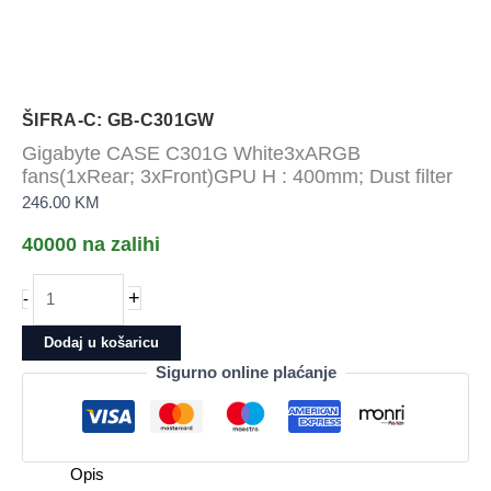
ŠIFRA-C: GB-C301GW
Gigabyte CASE C301G White3xARGB
fans(1xRear; 3xFront)GPU H : 400mm; Dust filter
246.00
KM
40000 na zalihi
Gigabyte
+
-
CASE
C301G
Dodaj u košaricu
White3xARGB
Sigurno online plaćanje
fans(1xRear;
3xFront)GPU
H
:
Opis
400mm;