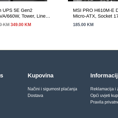
n UPS 5E Gen2
MSI PRO H610M-E 
VA/660W, Tower, Line
Micro-ATX, Socket 1
ractive, 4 x SCHUKO
Channel DDR4 3200
Izvorna
Trenutna
00
KM
349.00
KM
185.00
KM
uts; 1 USB port, Eaton UPS
1x PCIe x16 slots, 1x
cijena
cijena
anion software, Constant
1x HDMI, 1 x VGA, 2
bila
je:
je:
349.00 KM.
ry recharge, cold start,
Gen 1, 4x USB 2.0, 
421.00 KM.
cal Backup 1 PC – 40 min;
arranty
as
Kupovina
Informaci
Načini i sigurnost plaćanja
Reklamacija i
Dostava
Opći uvjeti ku
Pravila privatn