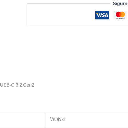
Sigurn
500GB,
External
Gaming
SSD,
USB-
C
3.2
Gen2
količina
 USB-C 3.2 Gen2
Vanjski