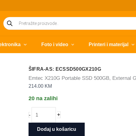
Products
search
ektronika
Foto i video
Printeri i materijal
ŠIFRA-AS: ECSSD500GX210G
Emtec X210G Portable SSD 500GB, External 
214.00
KM
20 na zalihi
Emtec
+
-
X210G
Portable
Dodaj u košaricu
SSD