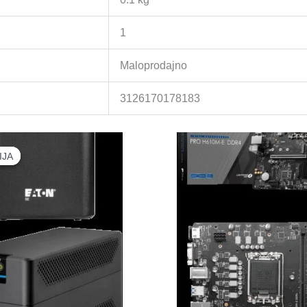
1
Maloprodajno
3126170178183
IJA
IJA