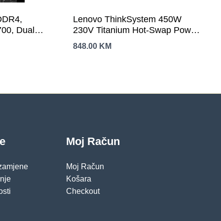
DDR4,
Lenovo ThinkSystem 450W
700, Dual
230V Titanium Hot-Swap Power
(OC)MHz,
Supply SR250 v2
848.00
KM
 M.2 slots,
x USB 3.2
3Y
je
Moj Račun
 zamjene
Moj Račun
pnje
Košara
osti
Checkout