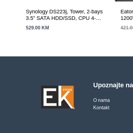
Synology DS223j, Tower, 2-bays
Eato
3.5” SATA HDD/SSD, CPU 4-
1200
core 1.7 GHz; 1 GB DDR4 non-
Inte
529.00
KM
421.
ECC; 1 x RJ-45 1GbE LAN Port;
Outp
2 x USB 3.2 Gen1; ; 0.88 kg; 2yr
Comp
warranty
batte
Typi
2yr w
Upoznajte n
O nama
Kontakt