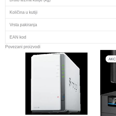
Količina u kutiji
Vrsta pakiranja
EAN kod
Povezani proizvodi
AKC
AKC