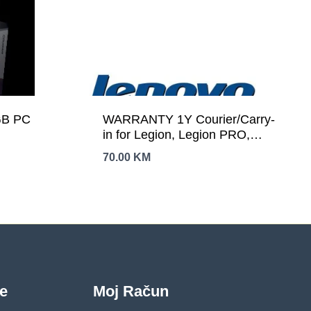
B PC
WARRANTY 1Y Courier/Carry-
in for Legion, Legion PRO,
IdeaPad, IdeaPad Slim,
70.00
KM
IdeaPad PRO
je
Moj Račun