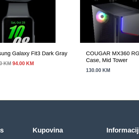
ung Galaxy Fit3 Dark Gray
COUGAR MX360 RG
Case, Mid Tower
Izvorna
Trenutna
00
KM
94.00
KM
cijena
cijena
130.00
KM
bila
je:
je:
94.00 KM.
149.00 KM.
as
Kupovina
Informaci