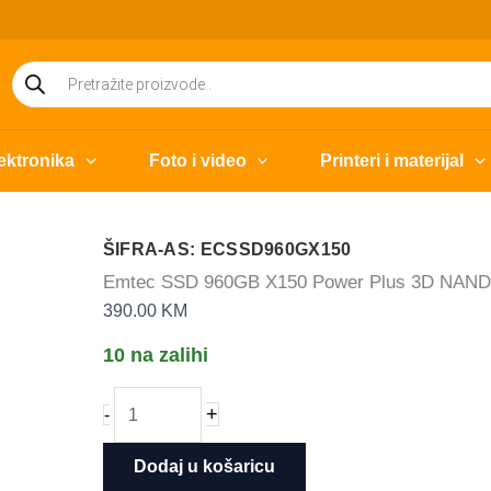
Products
search
ektronika
Foto i video
Printeri i materijal
ŠIFRA-AS: ECSSD960GX150
Emtec SSD 960GB X150 Power Plus 3D NAND 
390.00
KM
10 na zalihi
Emtec
+
-
SSD
960GB
Dodaj u košaricu
X150