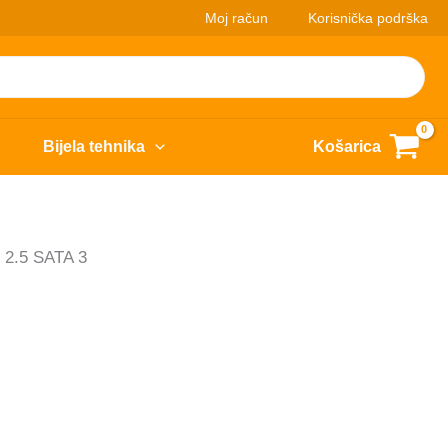
Moj račun
Korisnička podrška
Bijela tehnika
Košarica
2.5 SATA 3