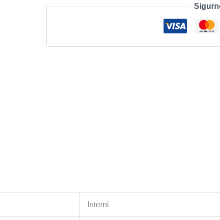
Sigurn
Power
Plus
3D
NAND
2.5
SATA
3
količina
Interni