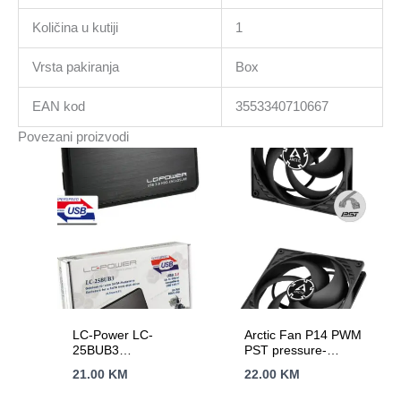
Količina u kutiji
1
Vrsta pakiranja
Box
EAN kod
3553340710667
Povezani proizvodi
LC-Power LC-
Arctic Fan P14 PWM
25BUB3
PST pressure-
Enclosure2.5″ USB
optimised, 140mm
21.00
KM
22.00
KM
3.0,ultra slim
fan with PWM PST