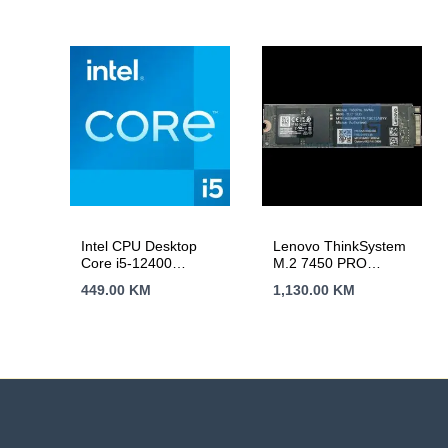
Intel CPU Desktop
Lenovo ThinkSystem
Core i5-12400
M.2 7450 PRO
(2.5GHz, 18MB,
960GB Read
449.00
KM
1,130.00
KM
LGA1700) tray
Intensive NVMe PCIe
4.0 x4 NHS SSD