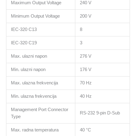
Maximum Output Voltage
240 V
Minimum Output Voltage
200 V
IEC-320 C13
8
IEC-320 C19
3
Max. ulazni napon
276 V
Min. ulazni napon
176 V
Max. ulazna frekvencija
70 Hz
Min. ulazna frekvencija
40 Hz
Management Port Connector
RS-232 9-pin D-Sub
Type
Max. radna temperatura
40 °C