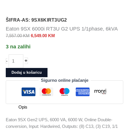
ŠIFRA-AS: 9SX6KIRT3UG2
Eaton 9SX 6000i RT3U G2 UPS 1/1phase, 6kVA
Izvorna
Trenutna
7,557.00
KM
6,549.00
KM
cijena
cijena
3 na zalihi
bila
je:
je:
6,549.00 KM.
Eaton
+
-
7,557.00 KM.
9SX
6000i
Dodaj u košaricu
RT3U
Sigurno online plaćanje
G2
UPS
1/1phase,
6kVA
Opis
količina
Eaton 9SX Gen2 UPS, 6000 VA, 6000 W, Online Double-
conversion, Input: Hardwired, Outputs: (8) C13, (3) C19, 1/1