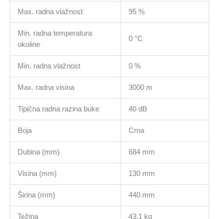
Max. radna vlažnost
95 %
Min. radna temperatura
0 °C
okoline
Min. radna vlažnost
0 %
Max. radna visina
3000 m
Tipična radna razina buke
40 dB
Boja
Crna
Dubina (mm)
684 mm
Visina (mm)
130 mm
Širina (mm)
440 mm
Težina
43.1 kg