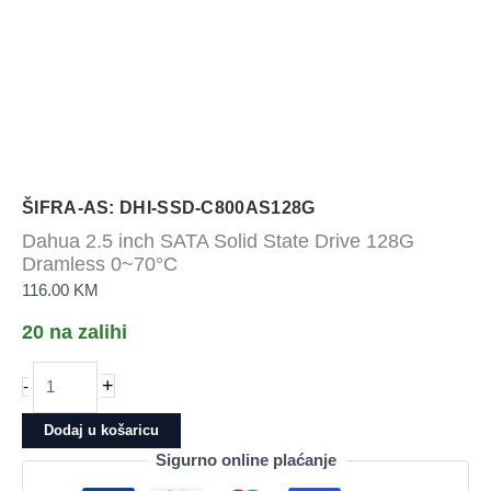
ŠIFRA-AS: DHI-SSD-C800AS128G
Dahua 2.5 inch SATA Solid State Drive 128G
Dramless 0~70°C
116.00
KM
20 na zalihi
Dahua
+
-
2.5
inch
Dodaj u košaricu
SATA
Sigurno online plaćanje
Solid