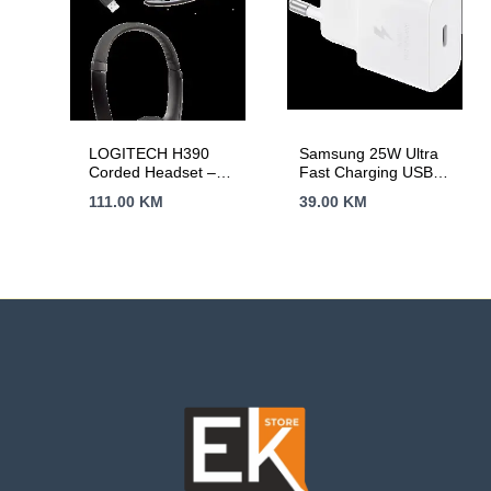
LOGITECH H390
Samsung 25W Ultra
Corded Headset –
Fast Charging USB-C
BLACK – USB
Power Adapter White
111.00
KM
39.00
KM
(cable included)