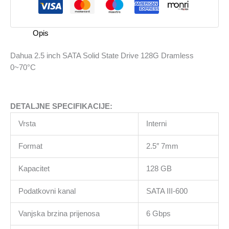
State
Drive
128G
Opis
Dramless
0~70°C
Dahua 2.5 inch SATA Solid State Drive 128G Dramless
količina
0~70°C
DETALJNE SPECIFIKACIJE:
Vrsta
Interni
Format
2.5″ 7mm
Kapacitet
128 GB
Podatkovni kanal
SATA III-600
Vanjska brzina prijenosa
6 Gbps