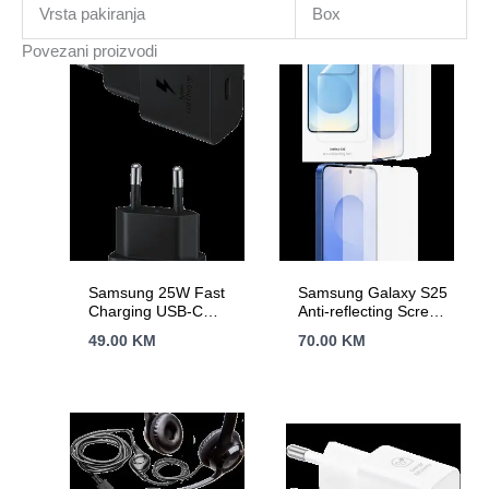
Vrsta pakiranja
Box
Povezani proizvodi
Samsung 25W Fast
Samsung Galaxy S25
Charging USB-C
Anti-reflecting Screen
Power Adapter Black
Protector
49.00
KM
70.00
KM
(cable included)
Transparent