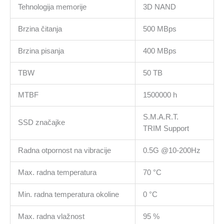
Tehnologija memorije
3D NAND
Brzina čitanja
500 MBps
Brzina pisanja
400 MBps
TBW
50 TB
MTBF
1500000 h
S.M.A.R.T.
SSD značajke
TRIM Support
Radna otpornost na vibracije
0.5G @10-200Hz
Max. radna temperatura
70 °C
Min. radna temperatura okoline
0 °C
Max. radna vlažnost
95 %