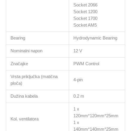
Socket 2066
Socket 1200
Socket 1700
Socket AM5
Bearing
Hydrodynamic Bearing
Nominalni napon
12 V
Značajke
PWM Control
Vrsta priključka (matična
4-pin
ploča)
Dužina kabela
0.2 m
1 x
120mm*120mm*25mm
Kol. ventilatora
1 x
140mm*140mm*25mm