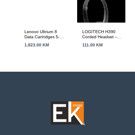
Network, Smart
Connect
Lenovo Ultrium 8
LOGITECH H390
Data Cartridges 5-
Corded Headset –
Pack
BLACK – USB
1,823.00
KM
111.00
KM