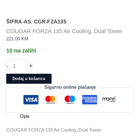
ŠIFRA-AS: CGR-FZA135
COUGAR FORZA 135 Air Cooling, Dual Tower
221.00
KM
10 na zalihi
COUGAR
+
-
FORZA
135
Dodaj u košaricu
Air
Sigurno online plaćanje
Cooling,
Dual
Tower
količina
Opis
COUGAR FORZA 135 Air Cooling, Dual Tower