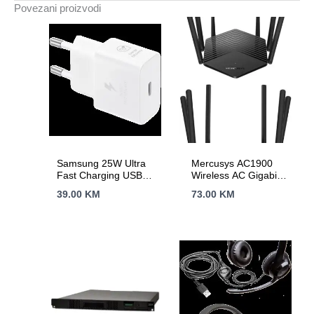
Povezani proizvodi
Samsung 25W Ultra
Mercusys AC1900
Fast Charging USB-C
Wireless AC Gigabit
Power Adapter White
Router, 600 Mbps at
39.00
KM
73.00
KM
(cable included)
2.4 GHz + 1300
Mbps at 5 GHz,
6×5dBi Fixed
External Antennas
with Beamforming,
2× G LAN Ports, 1×
G WAN Port, Access
Point Mode, 3X3 MU-
MIMO, Parental
Controls, Guest