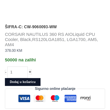
ŠIFRA-C: CW-9060093-WW
CORSAIR NAUTILUS 360 RS AIOLiquid CPU
Cooler, Black,RS120LGA1851, LGA1700, AM5,
AM4
378.00
KM
50000 na zalihi
CORSAIR
+
-
NAUTILUS
360
Dodaj u košaricu
RS
Sigurno online plaćanje
AIOLiquid
CPU
Cooler,
Black,RS120LGA1851,