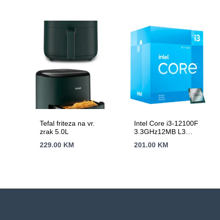
ionska baterija
Tefal friteza na vr.
Intel Core i3-12100F
zrak 5.0L
3.3GHz12MB L3
LGA1700 BOXAlder
229.00
KM
201.00
KM
Lake,bez grafike