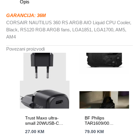
Opis
LGA1700,
AM5,
GARANCIJA: 36M
AM4
CORSAIR NAUTILUS 360 RS ARGB AIO Liquid CPU Cooler,
količina
Black, RS120 RGB ARGB fans, LGA1851, LGA1700, AM5,
AM4
Povezani proizvodi
Trust Maxo ultra-
BF Philips
small 20WUSB-C
TAR1609/00
punjač za mobitele
prenosniradio sa
27.00
KM
79.00
KM
itablete
svjetiljkom;
FM/AM;ugrađena litij-