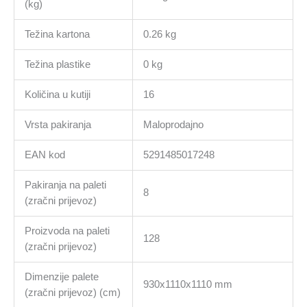
(kg)
Težina kartona
0.26 kg
Težina plastike
0 kg
Količina u kutiji
16
Vrsta pakiranja
Maloprodajno
EAN kod
5291485017248
Pakiranja na paleti
8
(zračni prijevoz)
Proizvoda na paleti
128
(zračni prijevoz)
Dimenzije palete
930x1110x1110 mm
(zračni prijevoz) (cm)