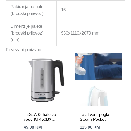
Pakiranja na paleti
16
(brodski prijevoz)
Dimenzije palete
(brodski prijevoz)
930x1110x2070 mm
(cm)
Povezani proizvodi
TESLA Kuhalo za
Tefal vert. pegla
vodu KT450BX
Steam Pocket
2200W ; 1.0 L ; INOX
45.00
KM
115.00
KM
Siva