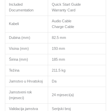
Included
Quick Start Guide
Documentation
Warranty Card
Audio Cable
Kabeli
Charge Cable
Dubina (mm)
82.5 mm
Visina (mm)
193 mm
Širina (mm)
185 mm
Težina
211.5 kg
Jamstvo u Hrvatskoj
Da
Jamstveni rok
24 mjeseci(a)
(mjeseci)
Validacija jamstva
Serijski broj