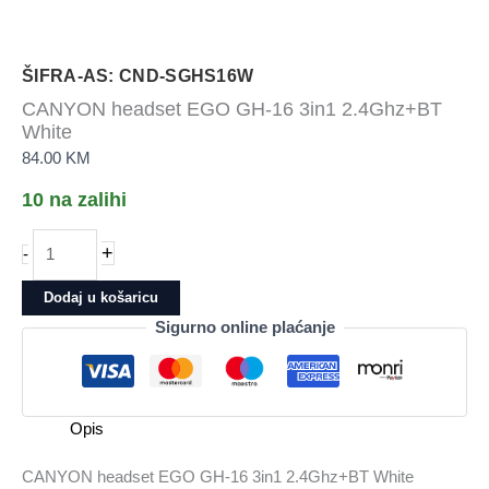
ŠIFRA-AS: CND-SGHS16W
CANYON headset EGO GH-16 3in1 2.4Ghz+BT
White
84.00
KM
10 na zalihi
CANYON
+
-
headset
EGO
Dodaj u košaricu
GH-
Sigurno online plaćanje
16
3in1
2.4Ghz+BT
White
Opis
količina
CANYON headset EGO GH-16 3in1 2.4Ghz+BT White