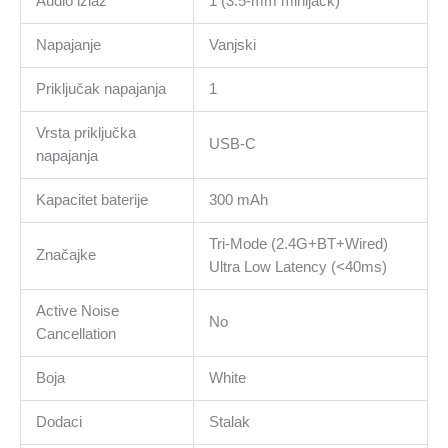
Audio izlaz
1 (3.5-mm minijack)
Napajanje
Vanjski
Priključak napajanja
1
Vrsta priključka
USB-C
napajanja
Kapacitet baterije
300 mAh
Tri-Mode (2.4G+BT+Wired)
Značajke
Ultra Low Latency (<40ms)
Active Noise
No
Cancellation
Boja
White
Dodaci
Stalak