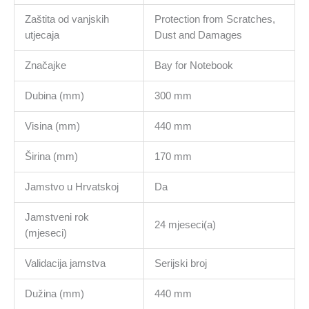
Zaštita od vanjskih
Protection from Scratches,
utjecaja
Dust and Damages
Značajke
Bay for Notebook
Dubina (mm)
300 mm
Visina (mm)
440 mm
Širina (mm)
170 mm
Jamstvo u Hrvatskoj
Da
Jamstveni rok
24 mjeseci(a)
(mjeseci)
Validacija jamstva
Serijski broj
Dužina (mm)
440 mm