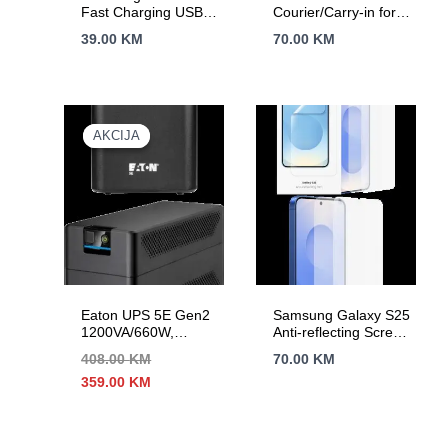
Fast Charging USB-C
Courier/Carry-in for
Power Adapter White
Legion, Legion PRO,
39.00
KM
70.00
KM
(cable included)
IdeaPad, IdeaPad
Slim, IdeaPad PRO
AKCIJA
AKCIJA
Eaton UPS 5E Gen2
Samsung Galaxy S25
1200VA/660W,
Anti-reflecting Screen
Tower, Line
Protector
408.00
KM
70.00
KM
Interactive, 6 x IEC
Transparent
Izvorna
Trenutna
359.00
KM
C13 Outputs; 1 USB
cijena
cijena
port, Eaton UPS
bila
je:
Companion software,
je:
359.00 KM.
Constant battery
408.00 KM.