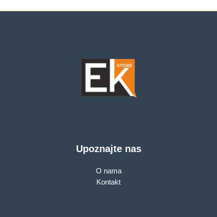
recharge, cold start,
Typical Backup 1 PC
– 40 min; 2yr
warranty
Upoznajte nas
O nama
Kontakt