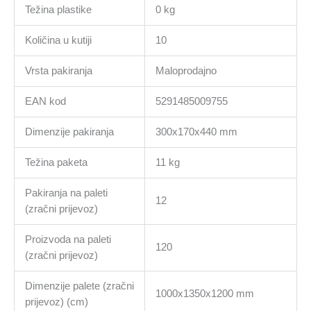
Težina plastike
0 kg
Količina u kutiji
10
Vrsta pakiranja
Maloprodajno
EAN kod
5291485009755
Dimenzije pakiranja
300x170x440 mm
Težina paketa
11 kg
Pakiranja na paleti
12
(zračni prijevoz)
Proizvoda na paleti
120
(zračni prijevoz)
Dimenzije palete (zračni
1000x1350x1200 mm
prijevoz) (cm)