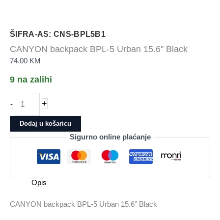
ŠIFRA-AS: CNS-BPL5B1
CANYON backpack BPL-5 Urban 15.6'' Black
74.00
KM
9 na zalihi
CANYON
+
-
backpack
BPL-
Dodaj u košaricu
5
Sigurno online plaćanje
Urban
15.6&apos;&apos;
Black
količina
Opis
CANYON backpack BPL-5 Urban 15.6” Black