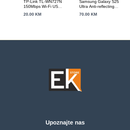
TP-Link TL-WN727N
Samsung Galaxy S25
150Mbps Wi-Fi USB
Ultra Anti-reflecting
Adapter, 150 Mbps at
Screen Protector
20.00
KM
70.00
KM
2.4 GHz, USB 2.0,
Transparent
WPS Button,
Supports Windows
11/10/8.1/8/7/XP,
Mac OS 10.15 and
earlier, Linux,
WPA/WPA2
encryption
Upoznajte nas