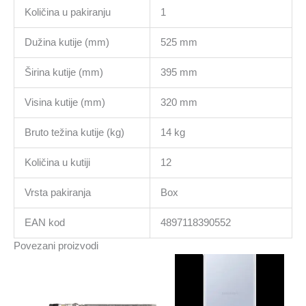
Količina u pakiranju
1
Dužina kutije (mm)
525 mm
Širina kutije (mm)
395 mm
Visina kutije (mm)
320 mm
Bruto težina kutije (kg)
14 kg
Količina u kutiji
12
Vrsta pakiranja
Box
EAN kod
4897118390552
Povezani proizvodi