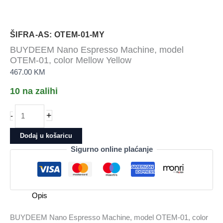
ŠIFRA-AS: OTEM-01-MY
BUYDEEM Nano Espresso Machine, model
OTEM-01, color Mellow Yellow
467.00
KM
10 na zalihi
BUYDEEM
+
-
Nano
Espresso
Dodaj u košaricu
Machine,
Sigurno online plaćanje
model
OTEM-
01,
color
Opis
Mellow
Yellow
BUYDEEM Nano Espresso Machine, model OTEM-01, color