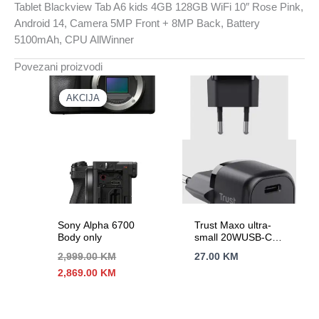
Tablet Blackview Tab A6 kids 4GB 128GB WiFi 10″ Rose Pink,
Android 14, Camera 5MP Front + 8MP Back, Battery
5100mAh, CPU AllWinner
Povezani proizvodi
AKCIJA
AKCIJA
Sony Alpha 6700
Trust Maxo ultra-
Body only
small 20WUSB-C
punjač za mobitele
2,999.00
KM
27.00
KM
itablete
Izvorna
Trenutna
2,869.00
KM
cijena
cijena
bila
je:
je:
2,869.00 KM.
2,999.00 KM.