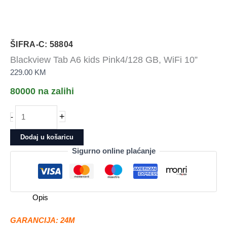
ŠIFRA-C: 58804
Blackview Tab A6 kids Pink4/128 GB, WiFi 10”
229.00
KM
80000 na zalihi
Blackview
+
-
Tab
A6
Dodaj u košaricu
kids
Sigurno online plaćanje
Pink4/128
GB,
WiFi
10''
Opis
količina
GARANCIJA: 24M