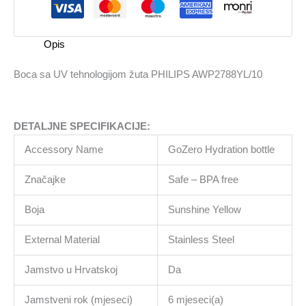
PHILIPS
AWP2788YL/10
količina
Opis
Boca sa UV tehnologijom žuta PHILIPS AWP2788YL/10
DETALJNE SPECIFIKACIJE:
Accessory Name
GoZero Hydration bottle
Značajke
Safe – BPA free
Boja
Sunshine Yellow
External Material
Stainless Steel
Jamstvo u Hrvatskoj
Da
Jamstveni rok (mjeseci)
6 mjeseci(a)