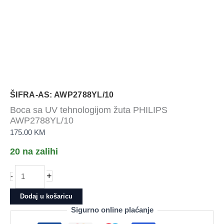
ŠIFRA-AS: AWP2788YL/10
Boca sa UV tehnologijom žuta PHILIPS
AWP2788YL/10
175.00
KM
20 na zalihi
Boca
+
-
sa
UV
Dodaj u košaricu
tehnologijom
Sigurno online plaćanje
žuta