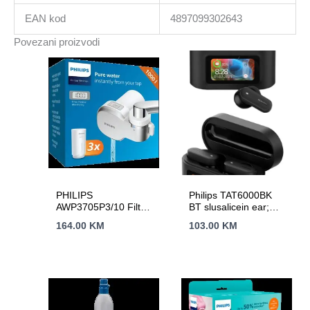
EAN kod
4897099302643
Povezani proizvodi
PHILIPS
Philips TAT6000BK
AWP3705P3/10 Filter
BT slusalicein ear;
za slavinu, digitalni
blokiranje
164.00
KM
103.00
KM
timer, 99%
buke;Pametna kutija
mikrofiltracija, filter X-
za punjenje; 4
Guard, 3 filtera u
mikrofona
pakovanju,