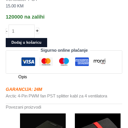
15.00
KM
120000 na zalihi
Arctic
+
-
4-
Pin
Dodaj u košaricu
PWM
Sigurno online plaćanje
fan
splitter
Splitter
kabl
Opis
za
4
GARANCIJA: 24M
ventilator
Arctic 4-Pin PWM fan PST splitter kabl za 4 ventilatora
PST
količina
Povezani proizvodi