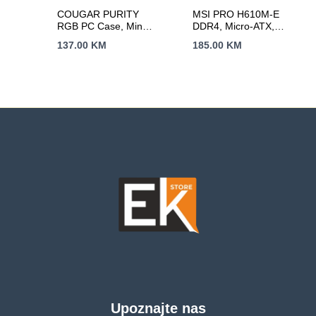
COUGAR PURITY
MSI PRO H610M-E
RGB PC Case, Mini
DDR4, Micro-ATX,
Tower, White
Socket 1700, Dual
137.00
KM
185.00
KM
Channel DDR4
3200(OC)MHz, 1x
PCIe x16 slots, 1x
M.2 slots, 1x HDMI, 1
x VGA, 2x USB 3.2
Gen 1, 4x USB 2.0,
3Y
Upoznajte nas