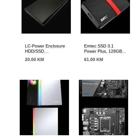
LC-Power Enclosure
Emtec SSD 3.1
HDD/SSD
Power Plus, 128GB
2.5Aluminijsko
mSATA Portable
20.00
KM
61.00
KM
kuciste za 2.5″Brz
prenos podataka sa
hlađenjem