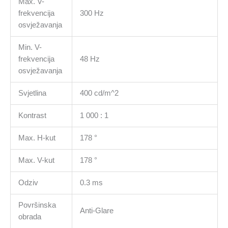
Max. V-
frekvencija
300 Hz
osvježavanja
Min. V-
frekvencija
48 Hz
osvježavanja
Svjetlina
400 cd/m^2
Kontrast
1 000 : 1
Max. H-kut
178 °
Max. V-kut
178 °
Odziv
0.3 ms
Površinska
Anti-Glare
obrada