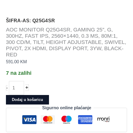
ŠIFRA-AS: Q25G4SR
AOC MONITOR Q25G4SR, GAMING 25'', G,
300HZ, FAST IPS, 2560×1440, 0.3 MS, 80M:1,
300 CD/M, TILT, HEIGHT ADJUSTABLE, SWIVEL,
PIVOT, 2X HDMI, DISPLAY PORT, 3YW, BLACK-
RED
591.00
KM
7 na zalihi
AOC
+
-
MONITOR
Q25G4SR,
Dodaj u košaricu
GAMING
Sigurno online plaćanje
25&apos;&apos;,
G,
300HZ,
FAST