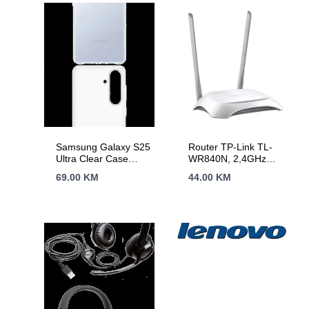
Samsung Galaxy S25
Router TP-Link TL-
Ultra Clear Case
WR840N, 2,4GHz
Transparent
Wireless N 300Mbps,
69.00
KM
44.00
KM
4 x 10/100Mbps LAN
Ports, 1 x
10/100Mbps WAN
Port, Fixed Omni
Directional Antenna 2
x 5dBi