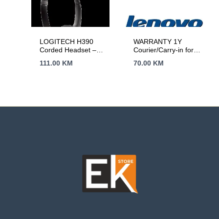
LOGITECH H390
WARRANTY 1Y
Corded Headset –
Courier/Carry-in for
BLACK – USB
Legion, Legion PRO,
111.00
KM
70.00
KM
IdeaPad, IdeaPad
Slim, IdeaPad PRO