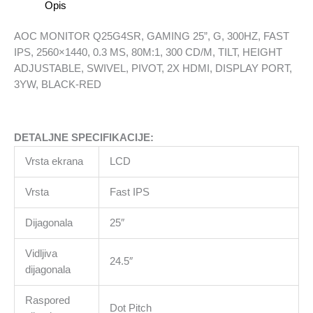
Opis
IPS,
2560x1440,
AOC MONITOR Q25G4SR, GAMING 25”, G, 300HZ, FAST
0.3
IPS, 2560×1440, 0.3 MS, 80M:1, 300 CD/M, TILT, HEIGHT
MS,
ADJUSTABLE, SWIVEL, PIVOT, 2X HDMI, DISPLAY PORT,
80M:1,
3YW, BLACK-RED
300
CD/M,
TILT,
DETALJNE SPECIFIKACIJE:
HEIGHT
ADJUSTABLE,
Vrsta ekrana
LCD
SWIVEL,
PIVOT,
Vrsta
Fast IPS
2X
HDMI,
Dijagonala
25″
DISPLAY
Vidljiva
PORT,
24.5″
dijagonala
3YW,
BLACK-
Raspored
RED
Dot Pitch