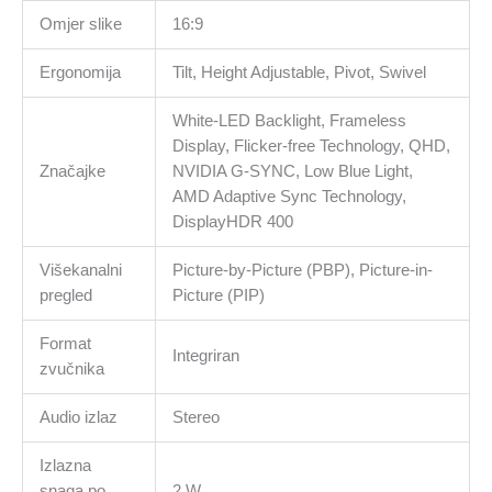
Omjer slike
16:9
Ergonomija
Tilt, Height Adjustable, Pivot, Swivel
White-LED Backlight, Frameless
Display, Flicker-free Technology, QHD,
Značajke
NVIDIA G-SYNC, Low Blue Light,
AMD Adaptive Sync Technology,
DisplayHDR 400
Višekanalni
Picture-by-Picture (PBP), Picture-in-
pregled
Picture (PIP)
Format
Integriran
zvučnika
Audio izlaz
Stereo
Izlazna
snaga po
2 W