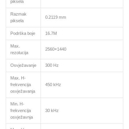
piksela
količina
Razmak
0.2119 mm
piksela
Podrška boje
16.7M
Max.
2560×1440
rezolucija
Osvježavanje
300 Hz
Max. H-
frekvencija
450 kHz
osvježavanja
Min. H-
frekvencija
30 kHz
osvježavnja