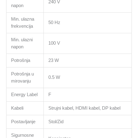
240 V
napon
Min. ulazna
50 Hz
frekvencija
Min. ulazni
100 V
napon
Potrošnja
23 W
Potrošnja u
0.5 W
mirovanju
Energy Label
F
Kabeli
Strujni kabel, HDMI kabel, DP kabel
Postavljanje
Stol/Zid
Sigurnosne