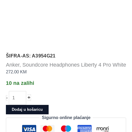
ŠIFRA-AS: A3954G21
Anker, Soundcore Headphones Liberty 4 Pro White
272.00
KM
10 na zalihi
Anker,
+
-
Soundcore
Headphones
Dodaj u košaricu
Liberty
Sigurno online plaćanje
4
Pro