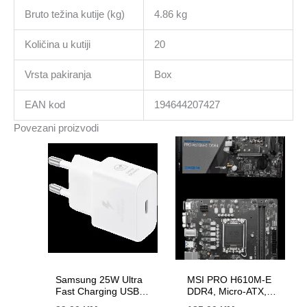
Bruto težina kutije (kg)
4.86 kg
Količina u kutiji
20
Vrsta pakiranja
Box
EAN kod
194644207427
Povezani proizvodi
Samsung 25W Ultra
MSI PRO H610M-E
Fast Charging USB-C
DDR4, Micro-ATX,
Power Adapter White
Socket 1700, Dual