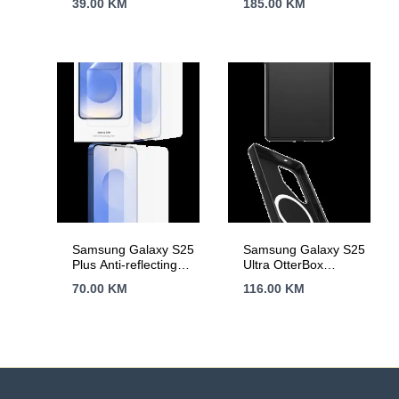
39.00
KM
185.00
KM
(cable included)
Channel DDR4
3200(OC)MHz, 1x
PCIe x16 slots, 1x
M.2 slots, 1x HDMI, 1
x VGA, 2x USB 3.2
Gen 1, 4x USB 2.0,
3Y
Samsung Galaxy S25
Samsung Galaxy S25
Plus Anti-reflecting
Ultra OtterBox
Screen Protector
Symmetry Magnet
70.00
KM
116.00
KM
Transparent
Case Black