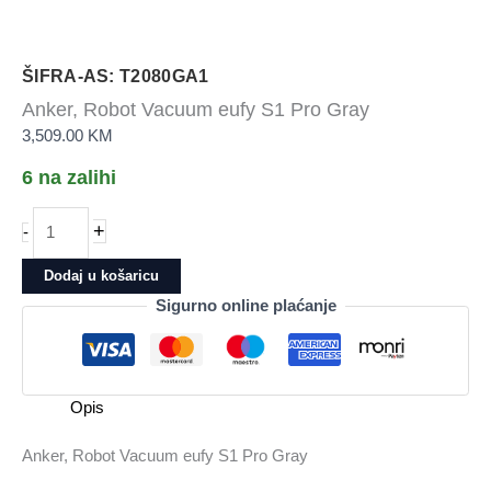
ŠIFRA-AS: T2080GA1
Anker, Robot Vacuum eufy S1 Pro Gray
3,509.00
KM
6 na zalihi
Anker,
+
-
Robot
Vacuum
Dodaj u košaricu
eufy
Sigurno online plaćanje
S1
Pro
Gray
količina
Opis
Anker, Robot Vacuum eufy S1 Pro Gray