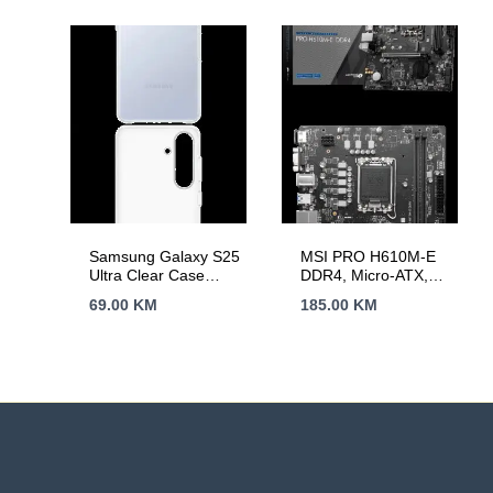
Samsung Galaxy S25
MSI PRO H610M-E
Ultra Clear Case
DDR4, Micro-ATX,
Transparent
Socket 1700, Dual
69.00
KM
185.00
KM
Channel DDR4
3200(OC)MHz, 1x
PCIe x16 slots, 1x
M.2 slots, 1x HDMI, 1
x VGA, 2x USB 3.2
Gen 1, 4x USB 2.0,
3Y