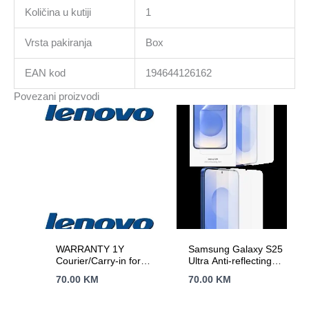
Količina u kutiji
1
Vrsta pakiranja
Box
EAN kod
194644126162
Povezani proizvodi
WARRANTY 1Y
Samsung Galaxy S25
Courier/Carry-in for
Ultra Anti-reflecting
Legion, Legion PRO,
Screen Protector
70.00
KM
70.00
KM
IdeaPad, IdeaPad
Transparent
Slim, IdeaPad PRO