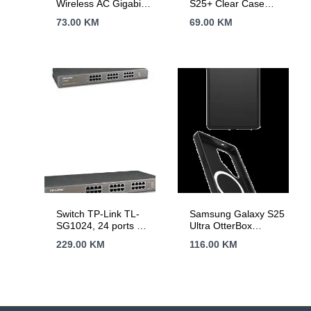
Wireless AC Gigabit
S25+ Clear Case
Router, 600 Mbps at
Transparent
73.00
KM
69.00
KM
2.4 GHz + 1300
Mbps at 5 GHz,
6×5dBi Fixed
External Antennas
with Beamforming,
2× G LAN Ports, 1×
G WAN Port, Access
Point Mode, 3X3 MU-
MIMO, Parental
Controls, Guest
Network, Smart
Connect
Switch TP-Link TL-
Samsung Galaxy S25
SG1024, 24 ports 24
Ultra OtterBox
x 10/100/1000Mbps
Symmetry Magnet
229.00
KM
116.00
KM
RJ45 ports,
Case Black
Rackmount,
MDI/MDI-X switch,
Unmanaged