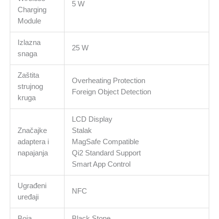
5 W
Charging
Module
Izlazna
25 W
snaga
Zaštita
Overheating Protection
strujnog
Foreign Object Detection
kruga
LCD Display
Značajke
Stalak
adaptera i
MagSafe Compatible
napajanja
Qi2 Standard Support
Smart App Control
Ugrađeni
NFC
uređaji
Boja
Black Stone