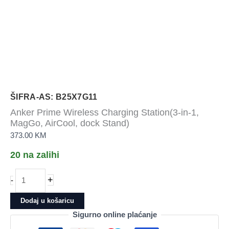
ŠIFRA-AS: B25X7G11
Anker Prime Wireless Charging Station(3-in-1,
MagGo, AirCool, dock Stand)
373.00
KM
20 na zalihi
Anker
+
-
Prime
Wireless
Dodaj u košaricu
Charging
Sigurno online plaćanje
Station(3-