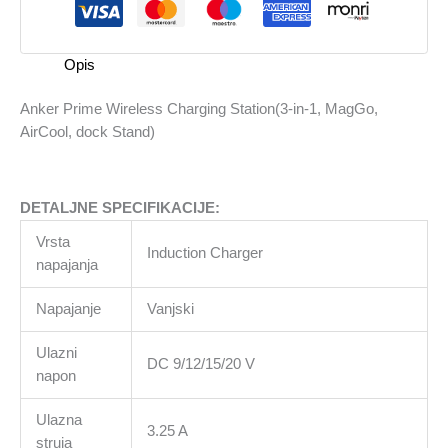
in-
1,
MagGo,
Opis
AirCool,
dock
Anker Prime Wireless Charging Station(3-in-1, MagGo,
Stand)
AirCool, dock Stand)
količina
DETALJNE SPECIFIKACIJE:
Vrsta
Induction Charger
napajanja
Napajanje
Vanjski
Ulazni
DC 9/12/15/20 V
napon
Ulazna
3.25 A
struja