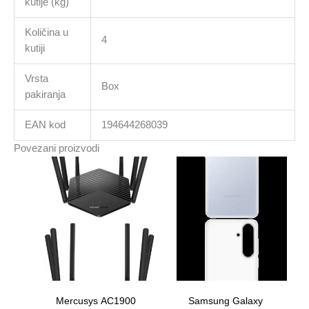
kutije (kg)
Količina u
4
kutiji
Vrsta
Box
pakiranja
EAN kod
194644268039
Povezani proizvodi
Mercusys AC1900
Samsung Galaxy