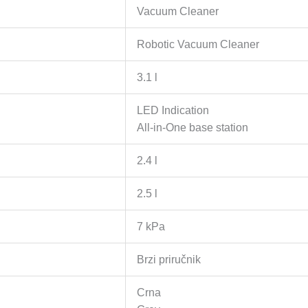
Vacuum Cleaner
Robotic Vacuum Cleaner
3.1 l
LED Indication
All-in-One base station
2.4 l
2.5 l
7 kPa
Brzi priručnik
Crna