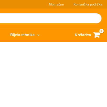
Moj račun
Korisnička podrška
Bijela tehnika
Košarica