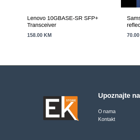
Lenovo 10GBASE-SR SFP+
Sams
Transceiver
refle
Tran
158.00
KM
70.0
Upoznajte n
O nama
Kontakt