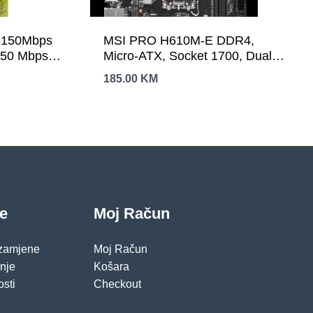
 150Mbps
MSI PRO H610M-E DDR4,
150 Mbps at
Micro-ATX, Socket 1700, Dual
PS Button,
Channel DDR4 3200(OC)MHz,
185.00
KM
1x PCIe x16 slots, 1x M.2 slots,
c OS 10.15
1x HDMI, 1 x VGA, 2x USB 3.2
 WPA/WPA2
Gen 1, 4x USB 2.0, 3Y
je
Moj Račun
 zamjene
Moj Račun
pnje
Košara
osti
Checkout