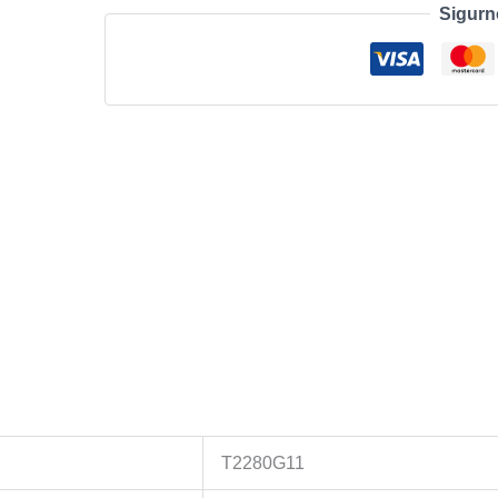
Sigurn
Omni
C20
Black
količina
T2280G11