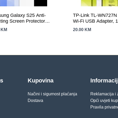
ung Galaxy S25 Anti-
TP-Link TL-WN727N
cting Screen Protector
Wi-Fi USB Adapter, 
sparent
2.4 GHz, USB 2.0, W
0
KM
20.00
KM
Supports Windows
11/10/8.1/8/7/XP, Ma
and earlier, Linux,
encryption
as
Kupovina
Informaci
Načini i sigurnost plaćanja
Reklamacija i
Dostava
Opći uvjeti ku
Pravila privatn