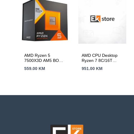
AMD Ryzen 5
AMD CPU Desktop
7500X3D AM5 BOX6
Ryzen 7 8C/16T
cores,12
7800X3D (5.0GHz
559.00
KM
951.00
KM
threads,4.0GHz,96MB
Max,
L3,65W,bez
104MB,120W,AM5)
hladnjaka
box, with Radeon
Graphics