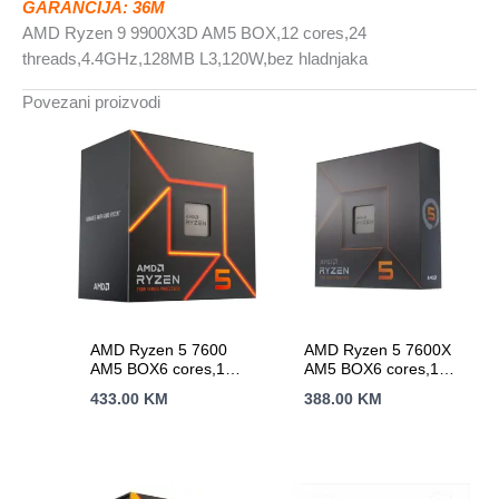
GARANCIJA: 36M
količina
AMD Ryzen 9 9900X3D AM5 BOX,12 cores,24
threads,4.4GHz,128MB L3,120W,bez hladnjaka
Povezani proizvodi
AMD Ryzen 5 7600
AMD Ryzen 5 7600X
AM5 BOX6 cores,12
AM5 BOX6 cores,12
threads,3.8GHz,32MB
threads,4.7GHz32MB
433.00
KM
388.00
KM
L3,65W
L3,105W,bez
hladnjaka