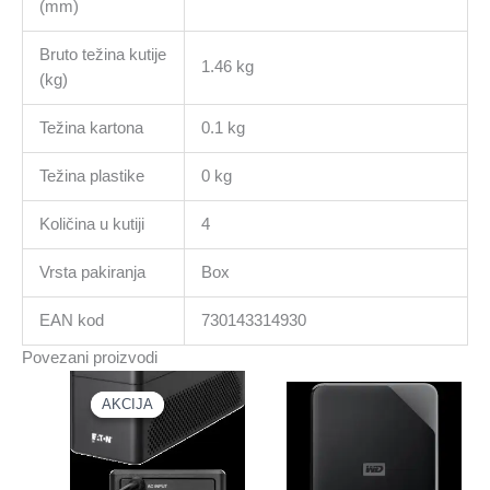
(mm)
Bruto težina kutije
1.46 kg
(kg)
Težina kartona
0.1 kg
Težina plastike
0 kg
Količina u kutiji
4
Vrsta pakiranja
Box
EAN kod
730143314930
Povezani proizvodi
AKCIJA
AKCIJA