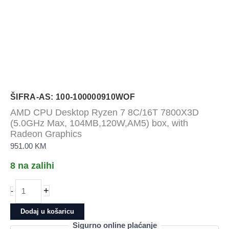
ŠIFRA-AS: 100-100000910WOF
AMD CPU Desktop Ryzen 7 8C/16T 7800X3D
(5.0GHz Max, 104MB,120W,AM5) box, with
Radeon Graphics
951.00
KM
8 na zalihi
AMD
+
-
CPU
Desktop
Dodaj u košaricu
Ryzen
Sigurno online plaćanje