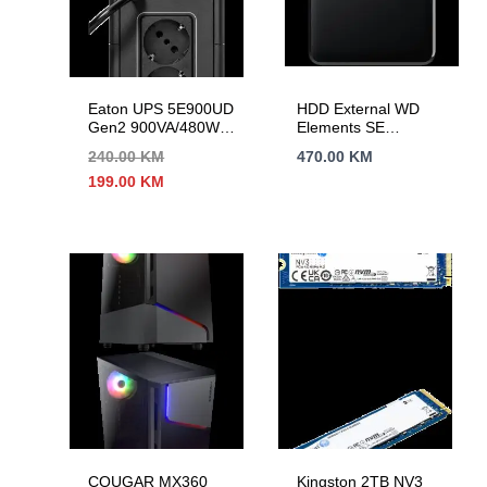
Eaton UPS 5E900UD
HDD External WD
Gen2 900VA/480W,
Elements SE
Tower, Line
Portable (5TB, USB
240.00
KM
470.00
KM
Interactive, 2 x
3.0)
Izvorna
Trenutna
199.00
KM
Schuko;Outputs; 1
cijena
cijena
USB port, Constant
bila
je:
battery recharge,
je:
199.00 KM.
cold start, Typical
240.00 KM.
Backup 1 PC – 24
min; 2yr warranty
COUGAR MX360
Kingston 2TB NV3