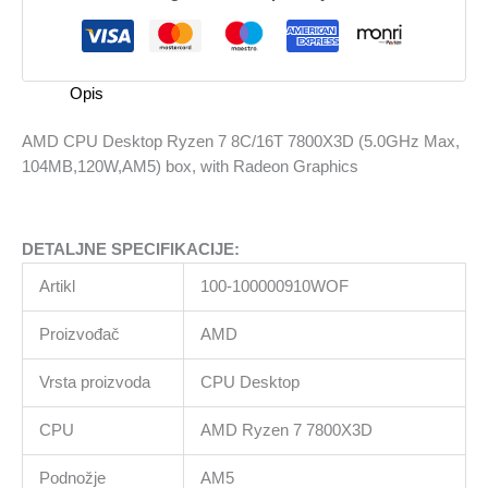
7
8C/16T
7800X3D
(5.0GHz
Opis
Max,
104MB,120W,AM5)
AMD CPU Desktop Ryzen 7 8C/16T 7800X3D (5.0GHz Max,
box,
104MB,120W,AM5) box, with Radeon Graphics
with
Radeon
Graphics
DETALJNE SPECIFIKACIJE:
količina
Artikl
100-100000910WOF
Proizvođač
AMD
Vrsta proizvoda
CPU Desktop
CPU
AMD Ryzen 7 7800X3D
Podnožje
AM5