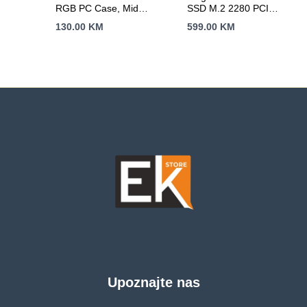
RGB PC Case, Mid
SSD M.2 2280 PCIe
Tower
4.0 NVMe, Read:
130.00
KM
599.00
KM
6,000/ Write:
5,000MB/s
Upoznajte nas