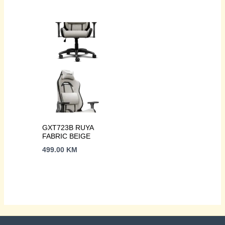
ergonomska, eko
ergonomska, eko
materijal
materijal
GXT723B RUYA
FABRIC BEIGE
499.00
KM