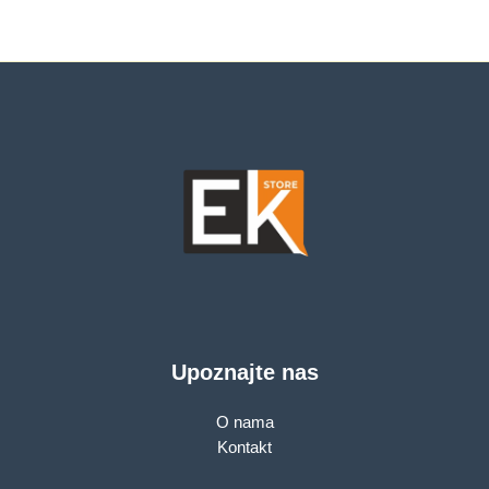
je:
899.00 KM.
1,049.00 KM.
Upoznajte nas
O nama
Kontakt