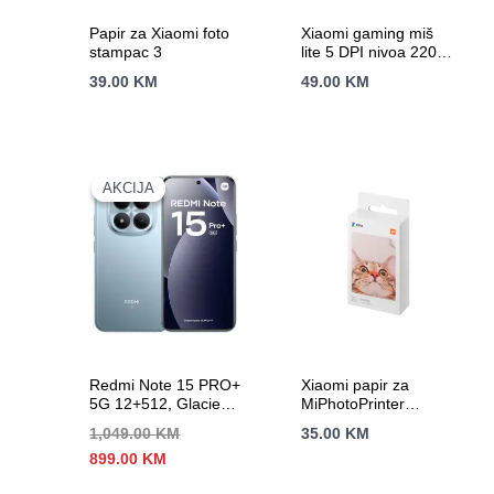
Papir za Xiaomi foto
Xiaomi gaming miš
stampac 3
lite 5 DPI nivoa 220
IPS, 6200 DPI
39.00
KM
49.00
KM
AKCIJA
AKCIJA
Redmi Note 15 PRO+
Xiaomi papir za
5G 12+512, Glacier
MiPhotoPrinter
Blue
samoljepljivi foto
1,049.00
KM
35.00
KM
papir, štampanje bez
Izvorna
Trenutna
899.00
KM
tinte
cijena
cijena
bila
je: