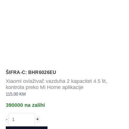
ŠIFRA-C: BHR6026EU
Xiaomi ovlaživač vazduha 2 kapacitet 4.5 lit,
kontrola preko Mi Home aplikacije
115.00
KM
390000 na zalihi
Xiaomi
+
-
ovlaživač