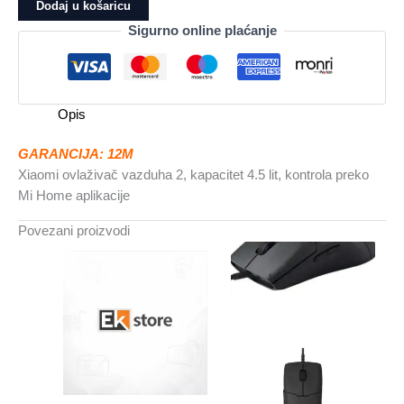
vazduha
Dodaj u košaricu
2
Sigurno online plaćanje
kapacitet
4.5
lit,
kontrola
Opis
preko
Mi
GARANCIJA: 12M
Home
Xiaomi ovlaživač vazduha 2, kapacitet 4.5 lit, kontrola preko
aplikacije
Mi Home aplikacije
količina
Povezani proizvodi