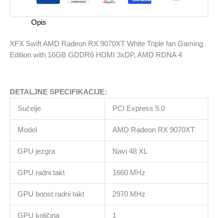
White
Triple
Opis
fan
Gaming
XFX Swift AMD Radeon RX 9070XT White Triple fan Gaming
Edition
Edition with 16GB GDDR6 HDMI 3xDP, AMD RDNA 4
with
16GB
GDDR6
DETALJNE SPECIFIKACIJE:
HDMI
3xDP,
Sučelje
PCI Express 5.0
AMD
RDNA
Model
AMD Radeon RX 9070XT
4
količina
GPU jezgra
Navi 48 XL
GPU radni takt
1660 MHz
GPU boost radni takt
2970 MHz
GPU količina
1