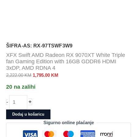
ŠIFRA-AS: RX-97TSWF3W9
XFX Swift AMD Radeon RX 9070XT White Triple
fan Gaming Edition with 16GB GDDR6 HDMI
3xDP, AMD RDNA 4
Izvorna
Trenutna
2,222.00
KM
1,795.00
KM
cijena
cijena
20 na zalihi
bila
je:
je:
1,795.00 KM.
XFX
+
-
2,222.00 KM.
Swift
AMD
Dodaj u košaricu
Radeon
Sigurno online plaćanje
RX
9070XT