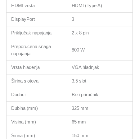
HDMI vrsta
HDMI (Type A)
DisplayPort
3
Priključak napajanja
2 x 8 pin
Preporučena snaga
800 W
napajanja
Vrsta hlađenja
VGA hladnjak
Širina slotova
3.5 slot
Dodaci
Brzi priručnik
Dubina (mm)
325 mm
Visina (mm)
65 mm
Širina (mm)
150 mm