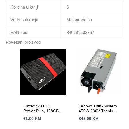
Količina u kutiji
6
Vrsta pakiranja
Maloprodajno
EAN kod
840191502767
Povezani proizvodi
Emtec SSD 3.1
Lenovo ThinkSystem
Power Plus, 128GB
450W 230V Titanium
mSATA Portable
Hot-Swap Power
61.00
KM
848.00
KM
Supply SR250 v2