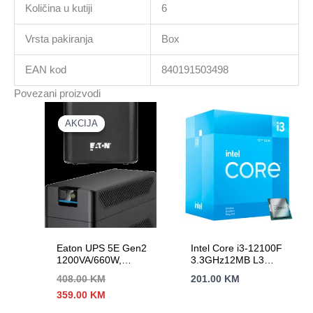
Količina u kutiji
6
Vrsta pakiranja
Box
EAN kod
840191503498
Povezani proizvodi
AKCIJA
AKCIJA
Eaton UPS 5E Gen2
Intel Core i3-12100F
1200VA/660W,
3.3GHz12MB L3
Tower, Line
LGA1700 BOXAlder
408.00
KM
201.00
KM
Interactive, 6 x IEC
Lake,bez grafike
Izvorna
Trenutna
359.00
KM
C13 Outputs; 1 USB
cijena
cijena
port, Eaton UPS