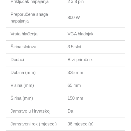
Priključak napajanja
2 x 8 pin
Preporučena snaga
800 W
napajanja
Vrsta hlađenja
VGA hladnjak
Širina slotova
3.5 slot
Dodaci
Brzi priručnik
Dubina (mm)
325 mm
Visina (mm)
65 mm
Širina (mm)
150 mm
Jamstvo u Hrvatskoj
Da
Jamstveni rok (mjeseci)
36 mjeseci(a)