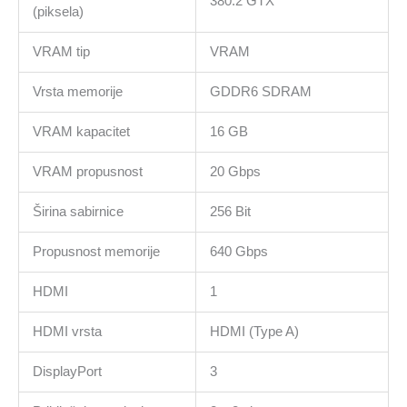
380.2 GTX
(piksela)
VRAM tip
VRAM
Vrsta memorije
GDDR6 SDRAM
VRAM kapacitet
16 GB
VRAM propusnost
20 Gbps
Širina sabirnice
256 Bit
Propusnost memorije
640 Gbps
HDMI
1
HDMI vrsta
HDMI (Type A)
DisplayPort
3