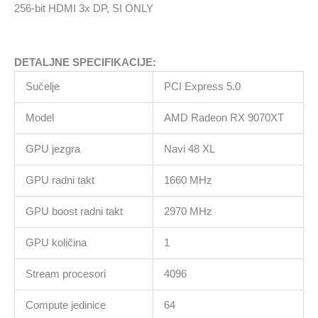
256-
256-bit HDMI 3x DP, SI ONLY
bit
HDMI
3x
DETALJNE SPECIFIKACIJE:
DP,
SI
Sučelje
PCI Express 5.0
ONLY
količina
Model
AMD Radeon RX 9070XT
GPU jezgra
Navi 48 XL
GPU radni takt
1660 MHz
GPU boost radni takt
2970 MHz
GPU količina
1
Stream procesori
4096
Compute jedinice
64