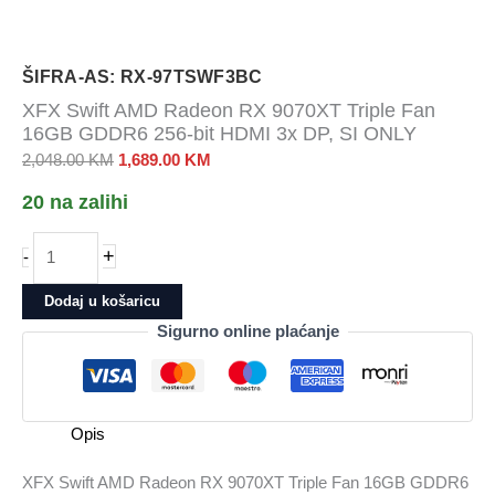
ŠIFRA-AS: RX-97TSWF3BC
XFX Swift AMD Radeon RX 9070XT Triple Fan
16GB GDDR6 256-bit HDMI 3x DP, SI ONLY
Izvorna
Trenutna
2,048.00
KM
1,689.00
KM
cijena
cijena
20 na zalihi
bila
je:
je:
1,689.00 KM.
XFX
+
-
2,048.00 KM.
Swift
AMD
Dodaj u košaricu
Radeon
Sigurno online plaćanje
RX
9070XT
Triple
Fan
Opis
16GB
GDDR6
XFX Swift AMD Radeon RX 9070XT Triple Fan 16GB GDDR6