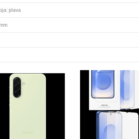
oja: plava
8 mm