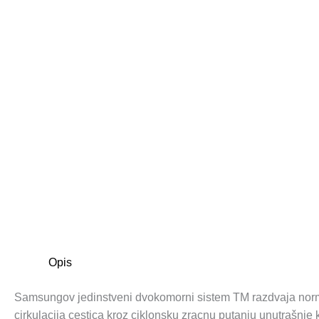
Opis
Samsungov jedinstveni dvokomorni sistem TM razdvaja norma
cirkulacija cestica kroz ciklonsku zracnu putanju unutrašnje 