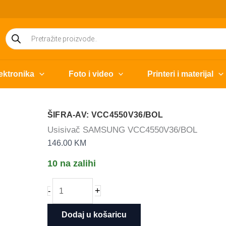
Products
search
ektronika
Foto i video
Printeri i materijal
ŠIFRA-AV: VCC4550V36/BOL
Usisivač SAMSUNG VCC4550V36/BOL
146.00
KM
10 na zalihi
Usisivač
+
-
SAMSUNG
VCC4550V36/BOL
Dodaj u košaricu
količina