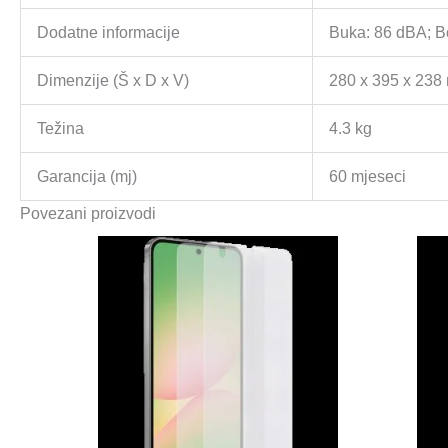
Dodatne informacije
Buka: 86 dBA; B
Dimenzije (Š x D x V)
280 x 395 x 23
Težina
4.3 kg
Garancija (mj)
60 mjeseci
Povezani proizvodi