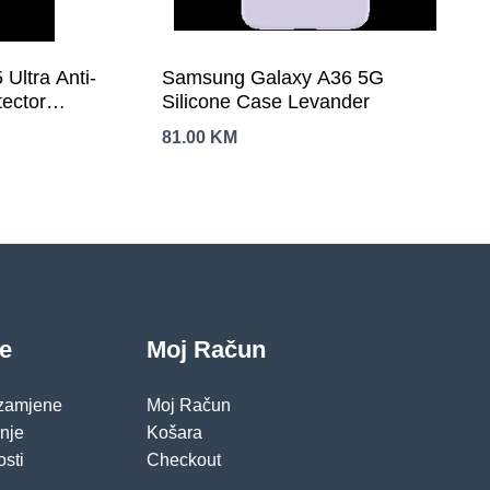
Ultra Anti-
Samsung Galaxy A36 5G
tector
Silicone Case Levander
81.00
KM
je
Moj Račun
 zamjene
Moj Račun
pnje
Košara
osti
Checkout