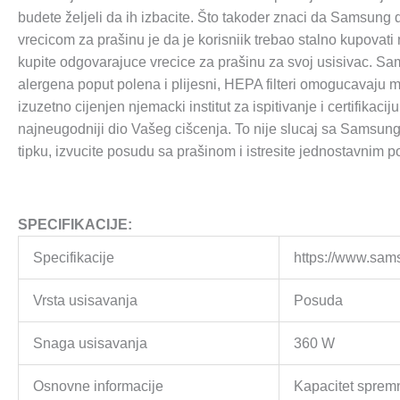
budete željeli da ih izbacite. Što takoder znaci da Samsung 
vrecicom za prašinu je da je korisniik trebao stalno kupovat
kupite odgovarajuce vrecice za prašinu za svoj usisivac. Sams
alergena poput polena i plijesni, HEPA filteri omogucavaju mn
izuzetno cijenjen njemacki institut za ispitivanje i certifika
najneugodniji dio Vašeg cišcenja. To nije slucaj sa Samsung
tipku, izvucite posudu sa prašinom i istresite jednostavnim p
SPECIFIKACIJE:
Specifikacije
https://www.sam
Vrsta usisavanja
Posuda
Snaga usisavanja
360 W
Osnovne informacije
Kapacitet spremn