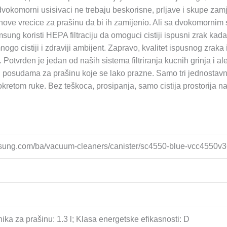
dvokomorni usisivaci ne trebaju beskorisne, prljave i skupe za
i nove vrecice za prašinu da bi ih zamijenio. Ali sa dvokomornim
ung koristi HEPA filtraciju da omoguci cistiji ispusni zrak kad
ogo cistiji i zdraviji ambijent. Zapravo, kvalitet ispusnog zrak
ciju. Potvrden je jedan od naših sistema filtriranja kucnih grinja
 posudama za prašinu koje se lako prazne. Samo tri jednostavn
okretom ruke. Bez teškoca, prosipanja, samo cistija prostorija n
sung.com/ba/vacuum-cleaners/canister/sc4550-blue-vcc4550v3
ika za prašinu: 1.3 l; Klasa energetske efikasnosti: D