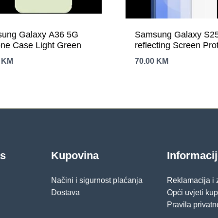
ung Galaxy A36 5G
Samsung Galaxy S25 
one Case Light Green
reflecting Screen Pro
Transparent
0
KM
70.00
KM
as
Kupovina
Informaci
Načini i sigurnost plaćanja
Reklamacija i
Dostava
Opći uvjeti ku
Pravila privatn