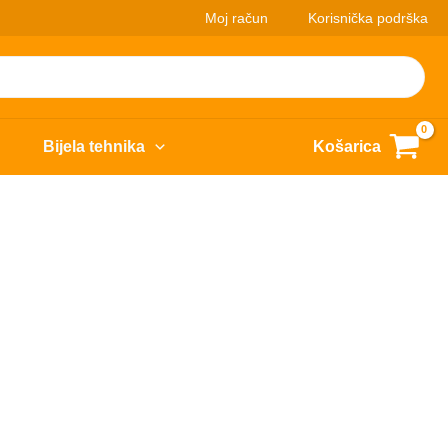
Moj račun
Korisnička podrška
Bijela tehnika
Košarica