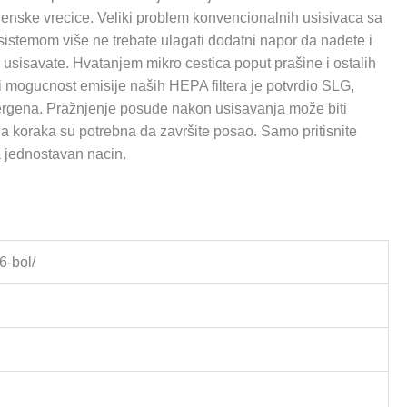
mjenske vrecice. Veliki problem konvencionalnih usisivaca sa
 sistemom više ne trebate ulagati dodatni napor da nadete i
a usisavate. Hvatanjem mikro cestica poput prašine i ostalih
a i mogucnost emisije naših HEPA filtera je potvrdio SLG,
 i alergena. Pražnjenje posude nakon usisavanja može biti
a koraka su potrebna da završite posao. Samo pritisnite
a jednostavan nacin.
6-bol/