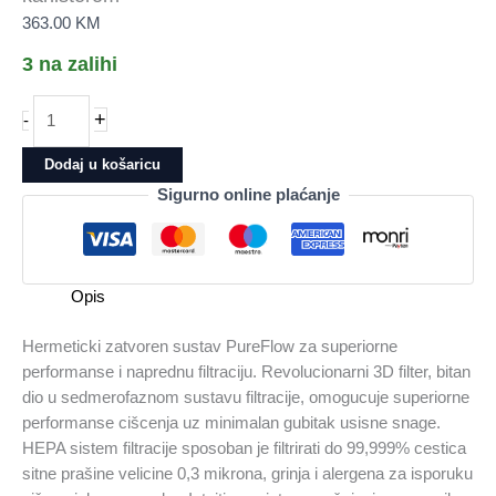
363.00
KM
3 na zalihi
Usisivač
+
-
ELECTROLUX
PC91-
Dodaj u košaricu
4MG,
Sigurno online plaćanje
sa
kanisterom
količina
Opis
Hermeticki zatvoren sustav PureFlow za superiorne
performanse i naprednu filtraciju. Revolucionarni 3D filter, bitan
dio u sedmerofaznom sustavu filtracije, omogucuje superiorne
performanse cišcenja uz minimalan gubitak usisne snage.
HEPA sistem filtracije sposoban je filtrirati do 99,999% cestica
sitne prašine velicine 0,3 mikrona, grinja i alergena za isporuku