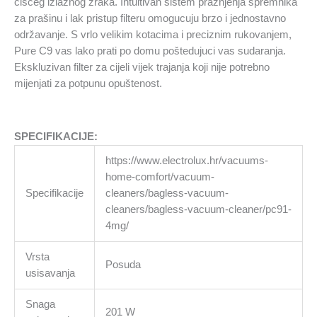
cišceg izlaznog zraka. Intuitivan sistem pražnjenja spremnika
za prašinu i lak pristup filteru omogucuju brzo i jednostavno
održavanje. S vrlo velikim kotacima i preciznim rukovanjem,
Pure C9 vas lako prati po domu poštedujuci vas sudaranja.
Ekskluzivan filter za cijeli vijek trajanja koji nije potrebno
mijenjati za potpunu opuštenost.
SPECIFIKACIJE:
https://www.electrolux.hr/vacuums-
home-comfort/vacuum-
Specifikacije
cleaners/bagless-vacuum-
cleaners/bagless-vacuum-cleaner/pc91-
4mg/
Vrsta
Posuda
usisavanja
Snaga
201 W