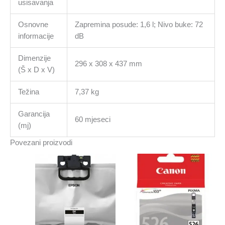
usisavanja
Osnovne
Zapremina posude: 1,6 l; Nivo buke: 72
informacije
dB
Dimenzije
296 x 308 x 437 mm
(Š x D x V)
Težina
7,37 kg
Garancija
60 mjeseci
(mj)
Povezani proizvodi