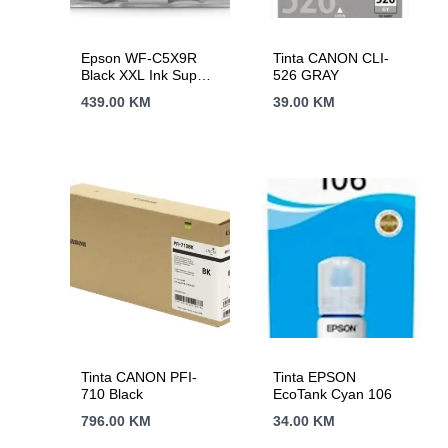
Epson WF-C5X9R
Tinta CANON CLI-
Black XXL Ink Supply
526 GRAY
Unit A4 RIPS
439.00
KM
39.00
KM
Tinta CANON PFI-
Tinta EPSON
710 Black
EcoTank Cyan 106
796.00
KM
34.00
KM