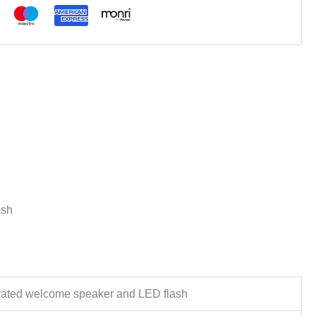
ash
egrated welcome speaker and LED flash