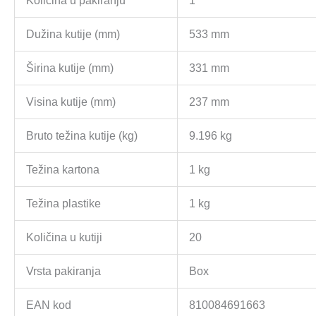
Količina u pakiranju
1
Dužina kutije (mm)
533 mm
Širina kutije (mm)
331 mm
Visina kutije (mm)
237 mm
Bruto težina kutije (kg)
9.196 kg
Težina kartona
1 kg
Težina plastike
1 kg
Količina u kutiji
20
Vrsta pakiranja
Box
EAN kod
810084691663