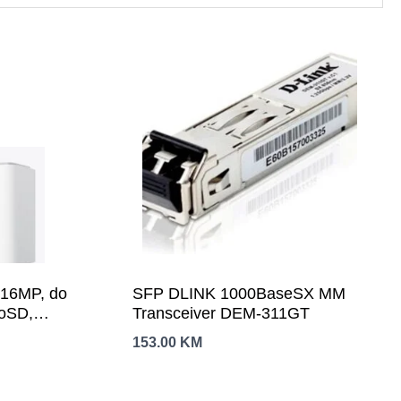
 16MP, do
SFP DLINK 1000BaseSX MM
roSD,
Transceiver DEM-311GT
153.00
KM