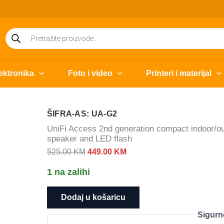
Products
search
ektronika
Foto i video
Printeri i materijal
ŠIFRA-AS: UA-G2
UniFi Access 2nd generation compact indoor/out
speaker and LED flash
Izvorna
Trenutna
525.00
KM
449.00
KM
cijena
cijena
1 na zalihi
bila
je:
je:
449.00 KM.
UniFi
Dodaj u košaricu
525.00 KM.
Access
Sigurn
2nd