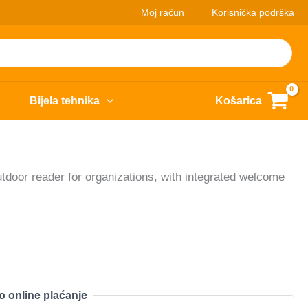
Moj račun
Korisnička podrška
Bijela tehnika
Košarica
door reader for organizations, with integrated welcome
o online plaćanje