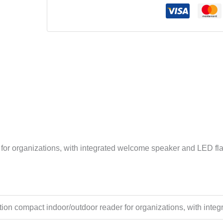
generation
compact
indoor/outdoor
reader
for
organizations,
with
integrated
welcome
speaker
and
LED
for organizations, with integrated welcome speaker and LED fl
flash
količina
ion compact indoor/outdoor reader for organizations, with int