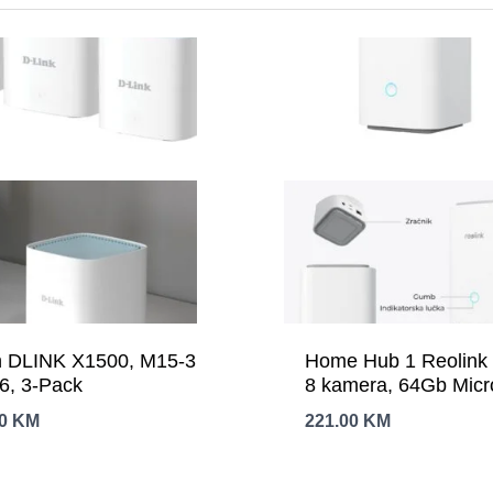
 DLINK X1500, M15-3
Home Hub 1 Reolink
WiFi 6, 3-Pack
8 kamera, 64Gb Mic
nadogradnja do 1TB
00
KM
221.00
KM