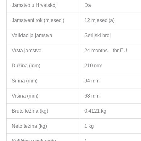
Jamstvo u Hrvatskoj
Da
Jamstveni rok (mjeseci)
12 mjeseci(a)
Validacija jamstva
Serijski broj
Vrsta jamstva
24 months – for EU
Dužina (mm)
210 mm
Širina (mm)
94 mm
Visina (mm)
68 mm
Bruto težina (kg)
0.4121 kg
Neto težina (kg)
1 kg