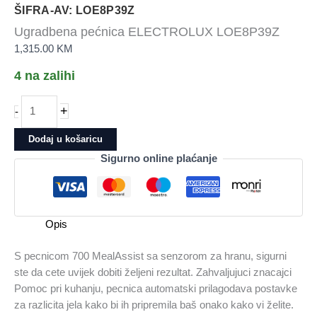
ŠIFRA-AV: LOE8P39Z
Ugradbena pećnica ELECTROLUX LOE8P39Z
1,315.00
KM
4 na zalihi
Ugradbena
+
-
pećnica
ELECTROLUX
Dodaj u košaricu
LOE8P39Z
Sigurno online plaćanje
količina
Opis
S pecnicom 700 MealAssist sa senzorom za hranu, sigurni
ste da cete uvijek dobiti željeni rezultat. Zahvaljujuci znacajci
Pomoc pri kuhanju, pecnica automatski prilagodava postavke
za razlicita jela kako bi ih pripremila baš onako kako vi želite.