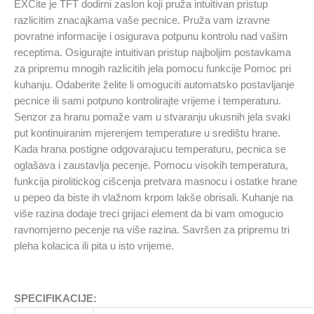
EXCite je TFT dodirni zaslon koji pruža intuitivan pristup
razlicitim znacajkama vaše pecnice. Pruža vam izravne
povratne informacije i osigurava potpunu kontrolu nad vašim
receptima. Osigurajte intuitivan pristup najboljim postavkama
za pripremu mnogih razlicitih jela pomocu funkcije Pomoc pri
kuhanju. Odaberite želite li omoguciti automatsko postavljanje
pecnice ili sami potpuno kontrolirajte vrijeme i temperaturu.
Senzor za hranu pomaže vam u stvaranju ukusnih jela svaki
put kontinuiranim mjerenjem temperature u središtu hrane.
Kada hrana postigne odgovarajucu temperaturu, pecnica se
oglašava i zaustavlja pecenje. Pomocu visokih temperatura,
funkcija pirolitickog cišcenja pretvara masnocu i ostatke hrane
u pepeo da biste ih vlažnom krpom lakše obrisali. Kuhanje na
više razina dodaje treci grijaci element da bi vam omogucio
ravnomjerno pecenje na više razina. Savršen za pripremu tri
pleha kolacica ili pita u isto vrijeme.
SPECIFIKACIJE: