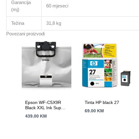
Garancija
60 mjeseci
(mj)
Težina
31,8 kg
Povezani proizvodi
Epson WF-C5X9R
Tinta HP black 27
Black XXL Ink Supply
69.00
KM
Unit A4 RIPS
439.00
KM