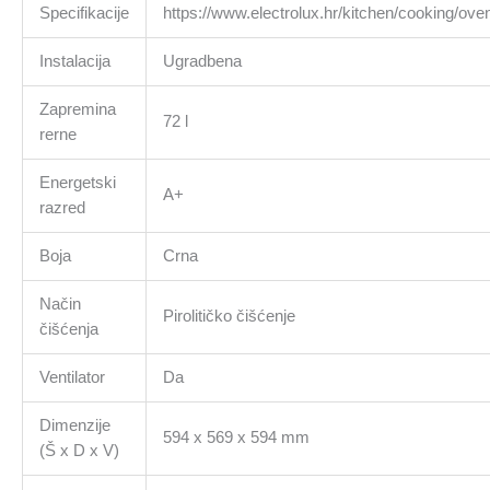
Specifikacije
https://www.electrolux.hr/kitchen/cooking/ov
Instalacija
Ugradbena
Zapremina
72 l
rerne
Energetski
A+
razred
Boja
Crna
Način
Pirolitičko čišćenje
čišćenja
Ventilator
Da
Dimenzije
594 x 569 x 594 mm
(Š x D x V)