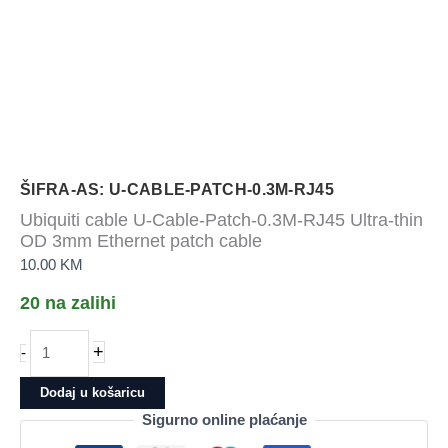
ŠIFRA-AS: U-CABLE-PATCH-0.3M-RJ45
Ubiquiti cable U-Cable-Patch-0.3M-RJ45 Ultra-thin
OD 3mm Ethernet patch cable
10.00
KM
20 na zalihi
Ubiquiti
+
-
cable
U-
Dodaj u košaricu
Cable-
Sigurno online plaćanje
Patch-