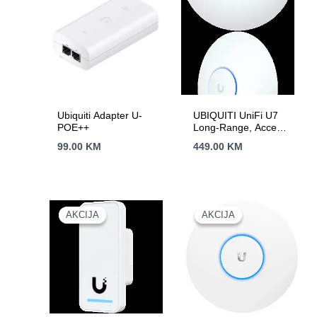
Ubiquiti Adapter U-
UBIQUITI UniFi U7
POE++
Long-Range, Access
Point, WiFi 7
99.00
KM
449.00
KM
AKCIJA
AKCIJA
AKCIJA
AKCIJA