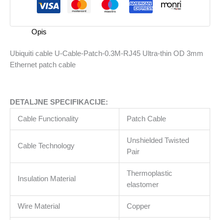
0.3M-
RJ45
Ultra-
Opis
thin
OD
Ubiquiti cable U-Cable-Patch-0.3M-RJ45 Ultra-thin OD 3mm
3mm
Ethernet patch cable
Ethernet
patch
cable
DETALJNE SPECIFIKACIJE:
količina
Cable Functionality
Patch Cable
Unshielded Twisted
Cable Technology
Pair
Thermoplastic
Insulation Material
elastomer
Wire Material
Copper