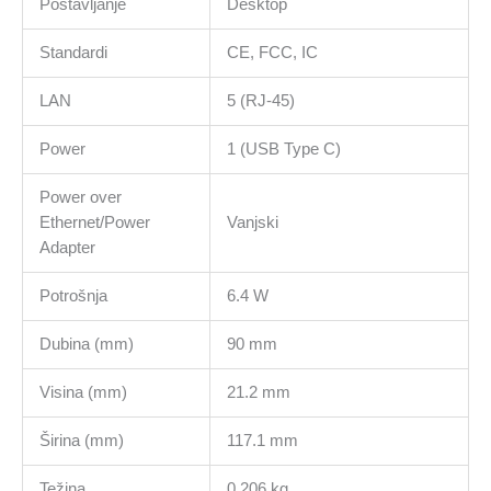
Postavljanje
Desktop
Standardi
CE, FCC, IC
LAN
5 (RJ-45)
Power
1 (USB Type C)
Power over
Ethernet/Power
Vanjski
Adapter
Potrošnja
6.4 W
Dubina (mm)
90 mm
Visina (mm)
21.2 mm
Širina (mm)
117.1 mm
Težina
0.206 kg