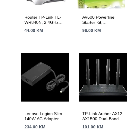
Router TP-Link TL-
AV600 Powerline
WR840N, 2,4GHz
Starter Kit,
Wireless N 300Mbps,
Qualcomm, 1 Fast
44.00
KM
96.00
KM
4 x 10/100Mbps LAN
Port,600Mbps
Ports, 1 x
Powerline,Ultra
10/100Mbps WAN
Compact Size,
Port, Fixed Omni
HomePlug AV, Green
Directional Antenna 2
Powerline, Plug and
x 5dBi
Play,Pair Button, New
PLC Utility,Twin Pack
Lenovo Legion Slim
TP-Link Archer AX12
140W AC Adapter
AX1500 Dual-Band
(USB-C)(CE)
Wi-Fi 6 Router, 300
234.00
KM
101.00
KM
Mbps at 2.4 GHz +
1201Mbps at 5 GHz,