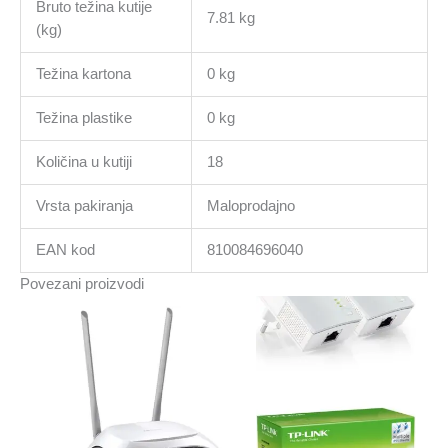
Bruto težina kutije
7.81 kg
(kg)
Težina kartona
0 kg
Težina plastike
0 kg
Količina u kutiji
18
Vrsta pakiranja
Maloprodajno
EAN kod
810084696040
Povezani proizvodi