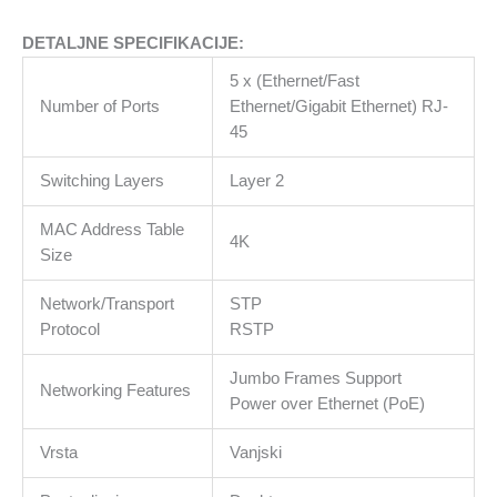
with
PoE
DETALJNE SPECIFIKACIJE:
or
a
5 x (Ethernet/Fast
USB-
Number of Ports
Ethernet/Gigabit Ethernet) RJ-
C
45
adapter;
4x
Switching Layers
Layer 2
2.5
MAC Address Table
GbE
4K
Size
ports,
2.5
Network/Transport
STP
GbE
Protocol
RSTP
PoE
input
Jumbo Frames Support
port
Networking Features
Power over Ethernet (PoE)
for
power
Vrsta
Vanjski
količina