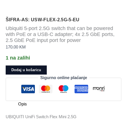
ŠIFRA-AS: USW-FLEX-2.5G-5-EU
Ubiquiti 5-port 2.5G switch that can be powered
with PoE or a USB-C adapter; 4x 2.5 GbE ports,
2.5 GbE PoE input port for power
170.00
KM
1 na zalihi
Ubiquiti
Dodaj u košaricu
5-
Sigurno online plaćanje
port
2.5G
switch
that
Opis
can
be
UBIQUITI UniFi Switch Flex Mini 2.5G
powered