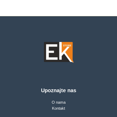
4× Antennas, 1GHz
Dual Core CPU, 1× G
WAN Port + 3× G
LAN Ports, 1024-
QAM, OFDMA,Tether
App,WPA3,AP
Mode,IPv6
Support,IPTV,
Beamforming,VPN
server
Upoznajte nas
O nama
Kontakt