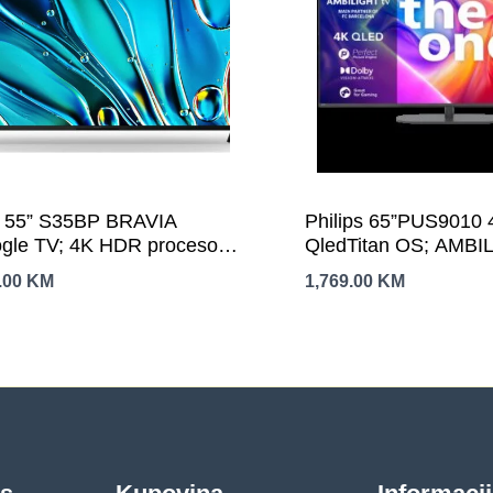
 55” S35BP BRAVIA
Philips 65”PUS9010 
gle TV; 4K HDR procesor
QledTitan OS; AMBI
 Ultra HD; HDR; Triluminos
144Hz;P5 Picture En
.00
KM
1,769.00
KM
Atmos i Vision