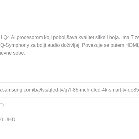
 AI procesorom koji poboljšava kvalitet slike i boja. Ima Tiz
Q-Symphony za bolji audio doživljaj. Povezuje se putem HDMI, US
nevne sobe.
w.samsung.com/ba/tvs/qled-tv/q7f-85-inch-qled-4k-smart-tv-qe8
″)
60 UHD