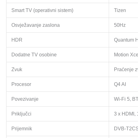
Smart TV (operativni sistem)
Tizen
Osvježavanje zaslona
50Hz
HDR
Quantum 
Dodatne TV osobine
Motion Xc
Zvuk
Praćenje z
Procesor
Q4 AI
Povezivanje
Wi-Fi 5, B
Priključci
3 x HDMI, 
Prijemnik
DVB-T2C