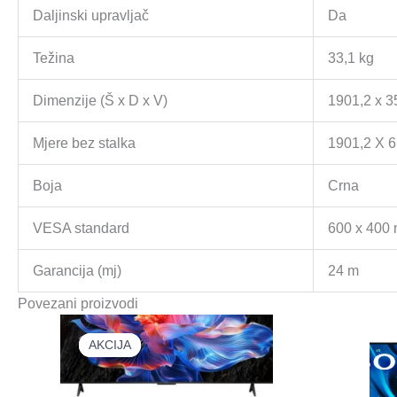
Daljinski upravljač
Da
Težina
33,1 kg
Dimenzije (Š x D x V)
1901,2 x 3
Mjere bez stalka
1901,2 X 
Boja
Crna
VESA standard
600 x 400
Garancija (mj)
24 m
Povezani proizvodi
AKCIJA
AKCIJA