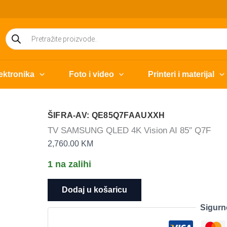
Products
search
ektronika
Foto i video
Printeri i materijal
ŠIFRA-AV: QE85Q7FAAUXXH
TV SAMSUNG QLED 4K Vision AI 85″ Q7F
2,760.00
KM
1 na zalihi
TV
Dodaj u košaricu
SAMSUNG
Sigurn
QLED
4K