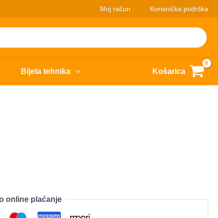
Moj račun
Korisnička podrška
Bijela tehnika
Košarica
o online plaćanje