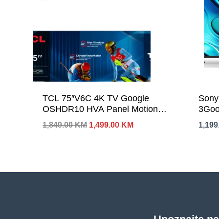
TCL 75″V6C 4K TV Google
Sony
OSHDR10 HVA Panel Motion
3Goo
ClarityDolby Audio; AiPQ
X14K
Izvorna
Trenutna
1,849.00
KM
1,499.00
KM
1,199
Processor;
Pro;
cijena
cijena
bila
je:
je:
1,499.00 KM.
1,849.00 KM.