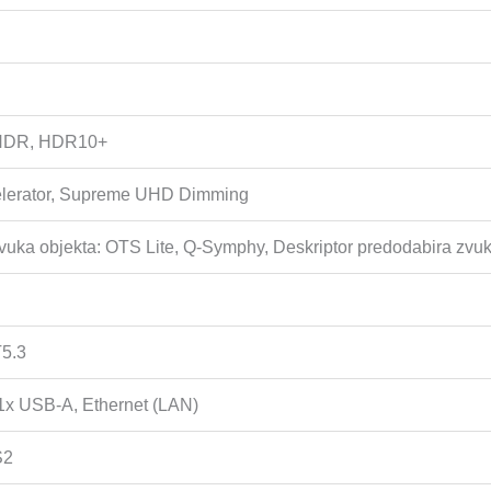
HDR, HDR10+
elerator, Supreme UHD Dimming
vuka objekta: OTS Lite, Q-Symphy, Deskriptor predodabira zvuk
T5.3
1x USB-A, Ethernet (LAN)
S2