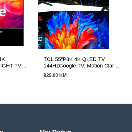
4K
TCL 55″P8K 4K QLED TV
LIGHT TV;
144HzGoogle TV; Motion Clarity
gine; Dolby
Pro;Game Master; Onkyo 2.1;
929.00
KM