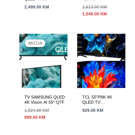
60HzGoogle TV;
2,499.00
KM
1,613.00
KM
HDR multi-
Izvorna
Trenutna
1,549.00
KM
format;HVA Panel;
cijena
cijena
Game Master; Dolby
bila
je:
Atmos;
je:
1,549.00 KM.
1,613.00 KM.
AKCIJA
AKCIJA
TV SAMSUNG QLED
TCL 55″P8K 4K
4K Vision AI 55″ Q7F
QLED TV
144HzGoogle TV;
1,024.00
KM
929.00
KM
Motion Clarity
Izvorna
Trenutna
899.00
KM
Pro;Game Master;
cijena
cijena
Onkyo 2.1;
bila
je:
je:
899.00 KM.