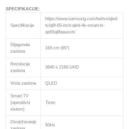
SPECIFIKACIJE:
https://www.samsung.com/ba/tvs/qled-
Specifikacije
tv/q8f-65-inch-qled-4k-smart-tv-
qe65q8faauxxh/
Dijagonala
165 cm (65”)
zaslona
Rezolucija
3840 x 2160 UHD
zaslona
Vrsta zaslona
QLED
Smart TV
(operativni
Tizen
sistem)
Osvježavanje
50Hz
zaslona