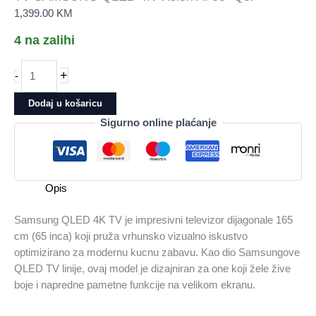
1,399.00
KM
4 na zalihi
TV
+
-
SAMSUNG
QLED
Dodaj u košaricu
4K
Sigurno online plaćanje
Vision
AI
65"
Q8F
Opis
količina
Samsung QLED 4K TV je impresivni televizor dijagonale 165
cm (65 inca) koji pruža vrhunsko vizualno iskustvo
optimizirano za modernu kucnu zabavu. Kao dio Samsungove
QLED TV linije, ovaj model je dizajniran za one koji žele žive
boje i napredne pametne funkcije na velikom ekranu.