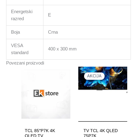
Energetski
E
razred
Boja
Crna
VESA
400 x 300 mm
standard
Povezani proizvodi
AKCIJA
AKCIJA
TCL 85″P7K 4K
TV TCL 4K QLED
QLED TV
75P7K