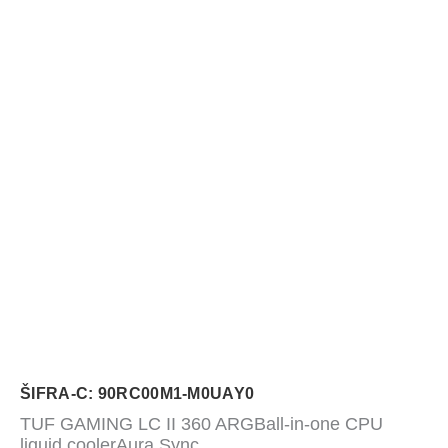
ŠIFRA-C: 90RC00M1-M0UAY0
TUF GAMING LC II 360 ARGBall-in-one CPU
liquid coolerAura Sync