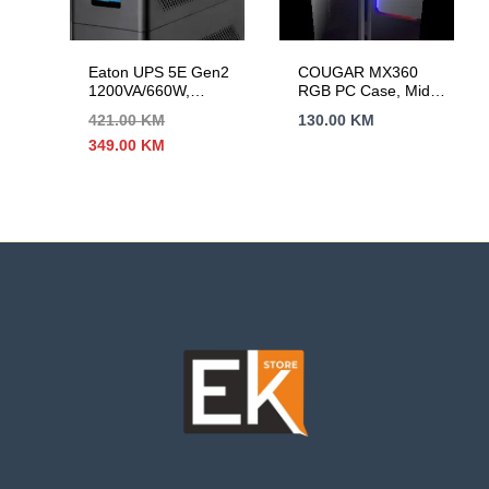
Eaton UPS 5E Gen2
COUGAR MX360
1200VA/660W,
RGB PC Case, Mid
Tower, Line
Tower
421.00
KM
130.00
KM
Interactive, 4 x
Izvorna
Trenutna
349.00
KM
SCHUKO Outputs; 1
cijena
cijena
USB port, Eaton UPS
bila
je:
Companion software,
je:
349.00 KM.
Constant battery
421.00 KM.
recharge, cold start,
Typical Backup 1 PC
– 40 min; 2yr
warranty