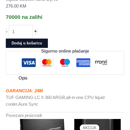
276.00
KM
70000 na zalihi
TUF
+
-
GAMING
LC
Dodaj u košaricu
II
Sigurno online plaćanje
360
ARGBall-
in-
one
Opis
CPU
liquid
GARANCIJA: 24M
coolerAura
TUF GAMING LC II 360 ARGB,all-in-one CPU liquid
Sync
cooler,Aura Sync
količina
Povezani proizvodi
AKCIJA
AKCIJA