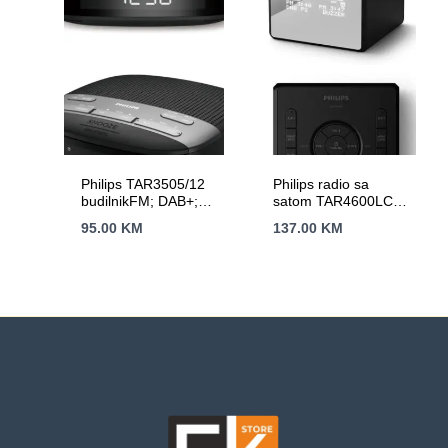
Philips TAR3505/12
Philips radio sa
budilnikFM; DAB+;
satom TAR4600LCD
Dvostruki
zaslon;
95.00
KM
137.00
KM
alarm;Izlazna snaga
FM/DAB+;USB-C
(RMS) 1W;
priključak;