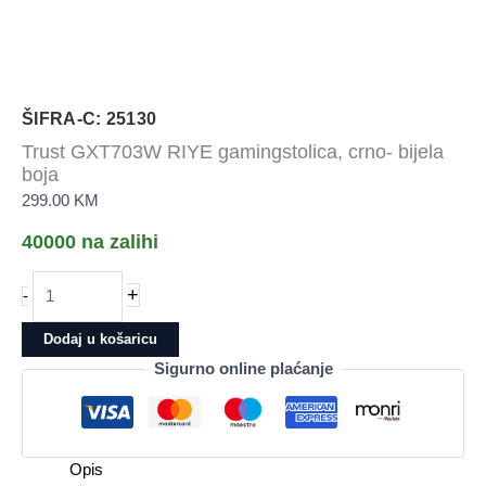
ŠIFRA-C: 25130
Trust GXT703W RIYE gamingstolica, crno- bijela
boja
299.00
KM
40000 na zalihi
Trust
+
-
GXT703W
RIYE
Dodaj u košaricu
gamingstolica,
Sigurno online plaćanje
crno-
bijela
boja
količina
Opis