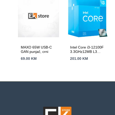
MAXO 65W USB-C
Intel Core i3-12100F
GAN punjač, crni
3.3GHz12MB L3
LGA1700 BOXAlder
69.00
KM
201.00
KM
Lake,bez grafike