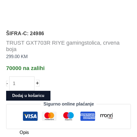
ŠIFRA-C: 24986
TRUST GXT703R RIYE gamingstolica, crvena
boja
299.00
KM
70000 na zalihi
TRUST
+
-
GXT703R
RIYE
Dodaj u košaricu
gamingstolica,
Sigurno online plaćanje
crvena
boja
količina
Opis