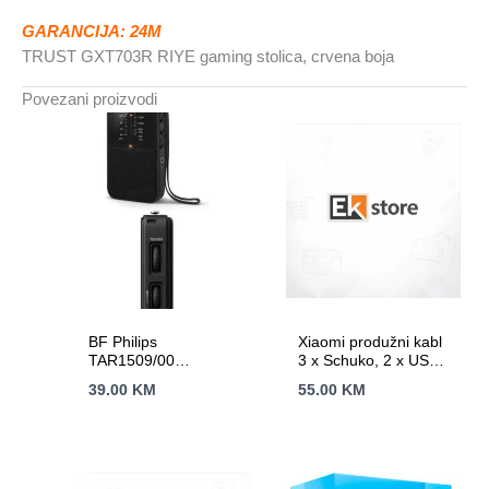
GARANCIJA: 24M
TRUST GXT703R RIYE gaming stolica, crvena boja
Povezani proizvodi
BF Philips
Xiaomi produžni kabl
TAR1509/00
3 x Schuko, 2 x USB-
prenosniNapajanje iz
C (20W), 1x USB-A
39.00
KM
55.00
KM
baterija;
(15W), dužina 1.4 m
FM/AMAnalogno
podešavanje