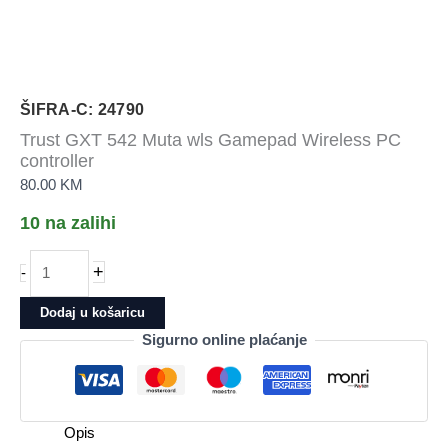
ŠIFRA-C: 24790
Trust GXT 542 Muta wls Gamepad Wireless PC
controller
80.00
KM
10 na zalihi
Trust
+
-
GXT
542
Dodaj u košaricu
Muta
Sigurno online plaćanje
wls
Gamepad
Wireless
PC
Opis
controller