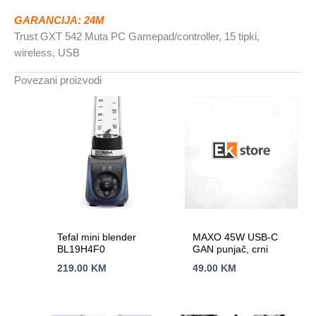
količina
GARANCIJA: 24M
Trust GXT 542 Muta PC Gamepad/controller, 15 tipki,
wireless, USB
Povezani proizvodi
Tefal mini blender
MAXO 45W USB-C
BL19H4F0
GAN punjač, crni
219.00
KM
49.00
KM