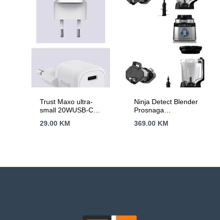
Trust Maxo ultra-
Ninja Detect Blender
small 20WUSB-C
Prosnaga
punjač za mobitele
1200W,BlendSense
29.00
KM
369.00
KM
itablete, bijeli
tehn.15 funk,2.1L
kapacitet,10 brzina