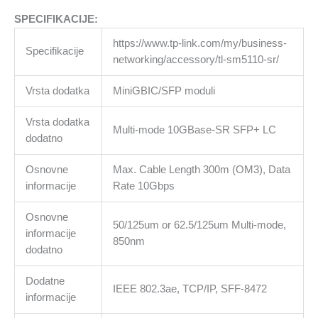
SR
količina
SPECIFIKACIJE:
https://www.tp-link.com/my/business-
Specifikacije
networking/accessory/tl-sm5110-sr/
Vrsta dodatka
MiniGBIC/SFP moduli
Vrsta dodatka
Multi-mode 10GBase-SR SFP+ LC
dodatno
Osnovne
Max. Cable Length 300m (OM3), Data
informacije
Rate 10Gbps
Osnovne
50/125um or 62.5/125um Multi-mode,
informacije
850nm
dodatno
Dodatne
IEEE 802.3ae, TCP/IP, SFF-8472
informacije