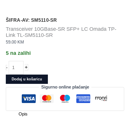
ŠIFRA-AV: SM5110-SR
Transceiver 10GBase-SR SFP+ LC Omada TP-
Link TL-SM5110-SR
59.00
KM
5 na zalihi
Transceiver
+
-
10GBase-
SR
Dodaj u košaricu
SFP+
Sigurno online plaćanje
LC
Omada
TP-
Link
Opis
TL-
SM5110-