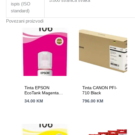
5.000 stranica svaka
ispis (ISO
standard)
Povezani proizvodi
Tinta EPSON
Tinta CANON PFI-
EcoTank Magenta
710 Black
106
34.00
KM
796.00
KM