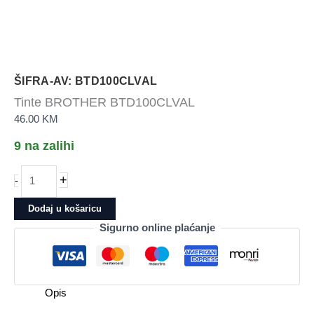
ŠIFRA-AV: BTD100CLVAL
Tinte BROTHER BTD100CLVAL
46.00
KM
9 na zalihi
Tinte
+
-
BROTHER
BTD100CLVAL
Dodaj u košaricu
količina
Sigurno online plaćanje
Opis