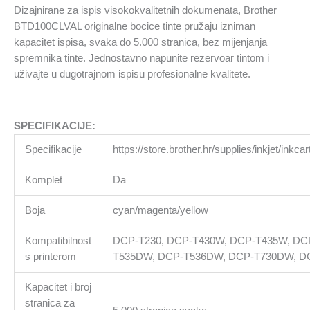
Dizajnirane za ispis visokokvalitetnih dokumenata, Brother
BTD100CLVAL originalne bocice tinte pružaju izniman
kapacitet ispisa, svaka do 5.000 stranica, bez mijenjanja
spremnika tinte. Jednostavno napunite rezervoar tintom i
uživajte u dugotrajnom ispisu profesionalne kvalitete.
SPECIFIKACIJE:
Specifikacije
https://store.brother.hr/supplies/inkjet/inkc
Komplet
Da
Boja
cyan/magenta/yellow
Kompatibilnost
DCP-T230, DCP-T430W, DCP-T435W, DC
s printerom
T535DW, DCP-T536DW, DCP-T730DW, D
Kapacitet i broj
stranica za