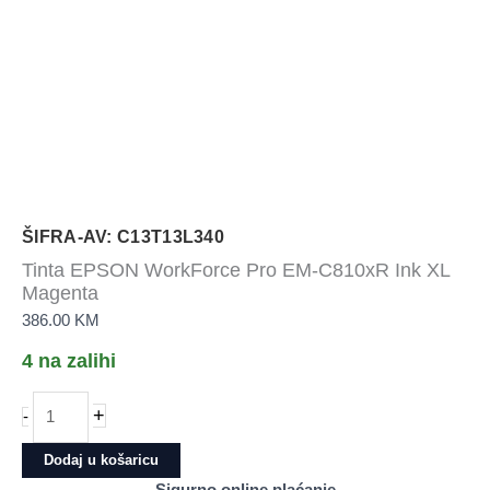
ŠIFRA-AV: C13T13L340
Tinta EPSON WorkForce Pro EM-C810xR Ink XL
Magenta
386.00
KM
4 na zalihi
Tinta
+
-
EPSON
WorkForce
Dodaj u košaricu
Pro
Sigurno online plaćanje