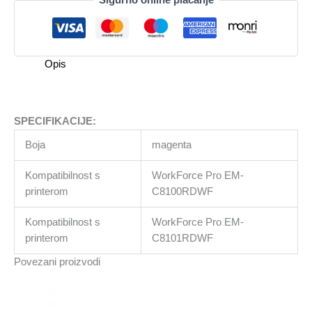
EM-
C810xR
Ink
XL
Opis
Magenta
količina
SPECIFIKACIJE:
Boja
magenta
Kompatibilnost s
WorkForce Pro EM-
printerom
C8100RDWF
Kompatibilnost s
WorkForce Pro EM-
printerom
C8101RDWF
Povezani proizvodi