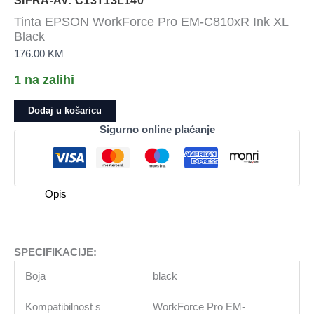
ŠIFRA-AV: C13T13L140
Tinta EPSON WorkForce Pro EM-C810xR Ink XL
Black
176.00
KM
1 na zalihi
Tinta
Dodaj u košaricu
EPSON
Sigurno online plaćanje
WorkForce
Pro
EM-
C810xR
Opis
Ink
XL
Black
količina
SPECIFIKACIJE:
Boja
black
Kompatibilnost s
WorkForce Pro EM-