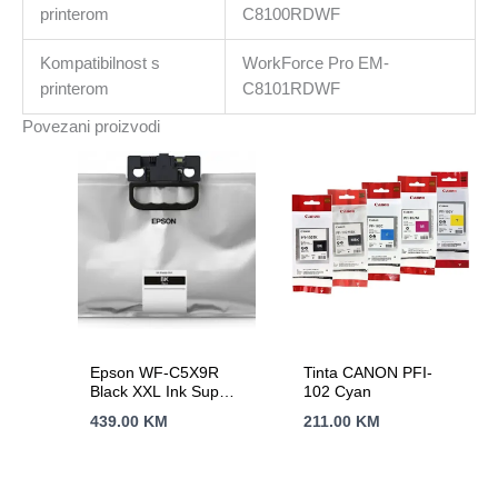
printerom
C8100RDWF
Kompatibilnost s
WorkForce Pro EM-
printerom
C8101RDWF
Povezani proizvodi
Epson WF-C5X9R
Tinta CANON PFI-
Black XXL Ink Supply
102 Cyan
Unit A4 RIPS
439.00
KM
211.00
KM