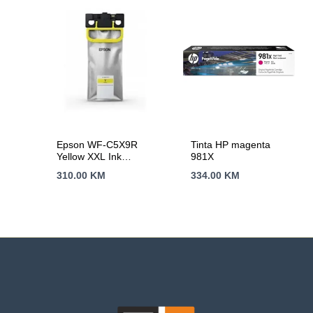
Epson WF-C5X9R
Tinta HP magenta
Yellow XXL Ink
981X
Supply Unit A4 RIPS
310.00
KM
334.00
KM