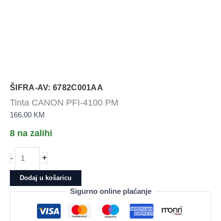
ŠIFRA-AV: 6782C001AA
Tinta CANON PFI-4100 PM
166.00
KM
8 na zalihi
Tinta
+
-
CANON
PFI-
Dodaj u košaricu
4100
Sigurno online plaćanje
PM
količina