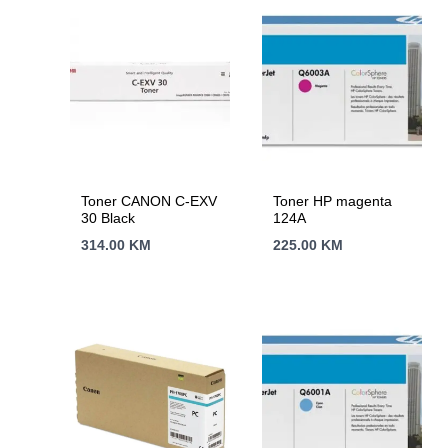
Toner CANON C-EXV
Toner HP magenta
30 Black
124A
314.00
KM
225.00
KM