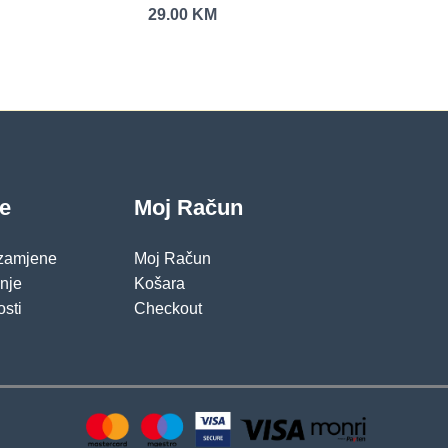
29.00
KM
je
Moj Račun
 zamjene
Moj Račun
pnje
Košara
osti
Checkout