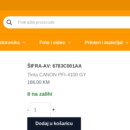
Products
search
ektronika
Foto i video
Printeri i materijal
ŠIFRA-AV: 6783C001AA
Tinta CANON PFI-4100 GY
166.00
KM
8 na zalihi
Tinta
+
-
CANON
PFI-
Dodaj u košaricu
4100