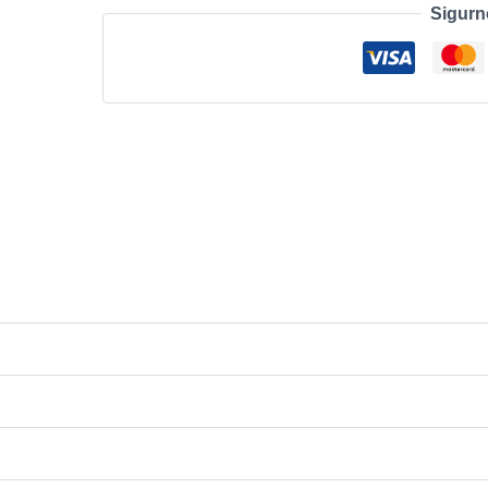
Sigurn
GY
količina