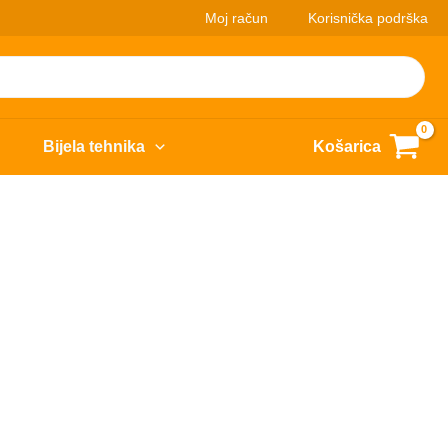
Moj račun
Korisnička podrška
Bijela tehnika
Košarica