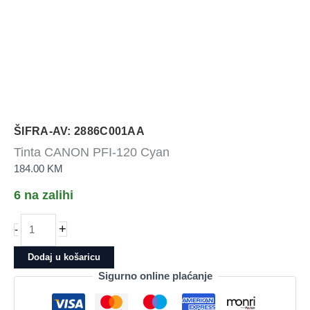
ŠIFRA-AV: 2886C001AA
Tinta CANON PFI-120 Cyan
184.00
KM
6 na zalihi
Tinta
+
-
CANON
PFI-
Dodaj u košaricu
120
Sigurno online plaćanje
Cyan
količina